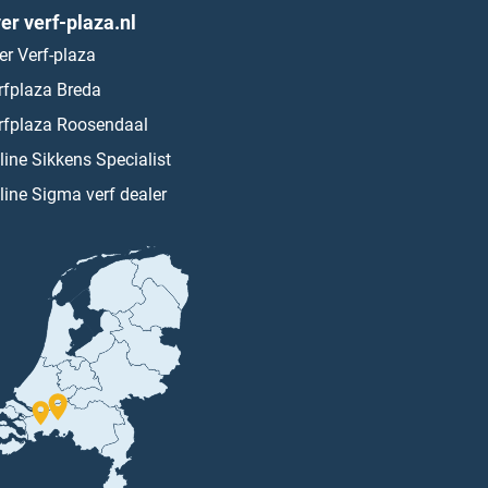
er verf-plaza.nl
er Verf-plaza
rfplaza Breda
rfplaza Roosendaal
line Sikkens Specialist
line Sigma verf dealer