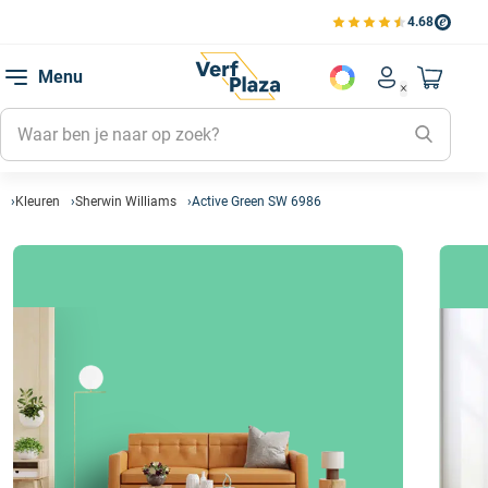
4.68
Bekijk de verfplaza beoord
Mijn be
Menu
Mijn pa
Account men
Naar mi
Mijn kl
Mijn g
Inlogge
Kleuren
Sherwin Williams
Active Green SW 6986