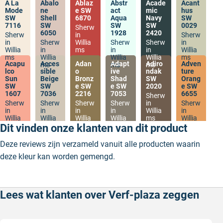
A La
Abalo
Ablaz
Abstr
Acade
Acant
Mode
ne
e SW
act
mic
hus
SW
Shell
6870
Aqua
Navy
SW
7116
SW
SW
SW
0029
Sherw
6050
1928
2420
Sherw
in
Sherw
in
Sherw
Willia
Sherw
Sherw
in
Willia
in
ms
in
in
Willia
ms
Willia
Willia
Willia
ms
Acapu
Acces
Adan
Adapt
Adiro
Adven
ms
ms
ms
lco
sible
o
ive
ndak
ture
Sun
Beige
Bronz
Shad
SW
Orang
SW
SW
e SW
e SW
2020
e SW
1607
7036
2216
7053
6655
Sherw
Sherw
Sherw
Sherw
Sherw
in
Sherw
in
in
in
in
Willia
in
Willia
Willia
Willia
Willia
ms
Willia
ms
ms
ms
ms
ms
Dit vinden onze klanten van dit product
Deze reviews zijn verzameld vanuit alle producten waarin
deze kleur kan worden gemengd.
Lees wat klanten over Verf-plaza zeggen