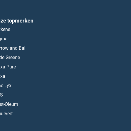
ze topmerken
kkens
gma
rrow and Ball
ttle Greene
exa Pure
exa
ae Lyx
S
st-Oleum
urverf