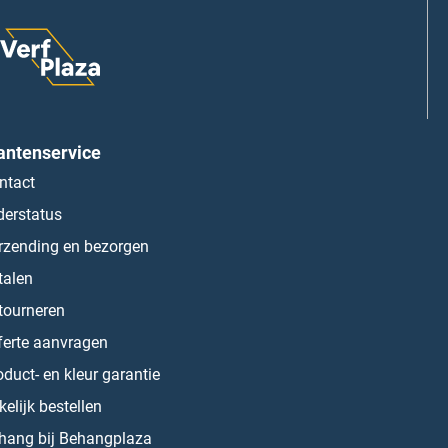
antenservice
ntact
derstatus
rzending en bezorgen
talen
tourneren
ferte aanvragen
oduct- en kleur garantie
kelijk bestellen
hang bij Behangplaza