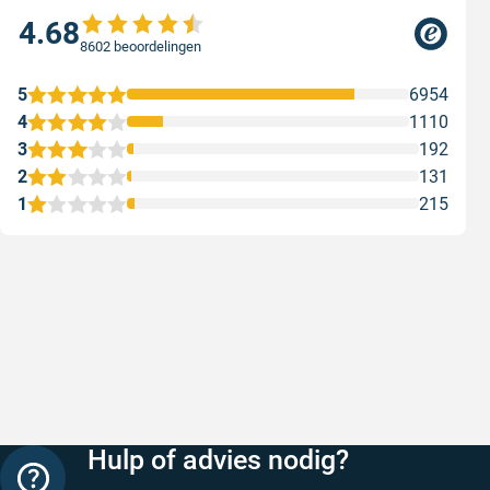
4.68
8602 beoordelingen
5
6954
4
1110
3
192
2
131
1
215
Snelle levering
Keurig
Snelle levering!
Goed verp
prijs
Geschreven door Nancy K. op 7 augustus 2026
Geschreve
Hulp of advies nodig?