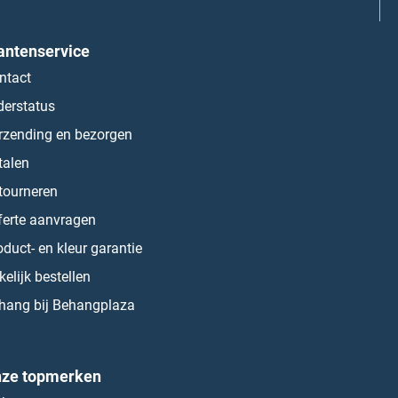
antenservice
ntact
derstatus
rzending en bezorgen
talen
tourneren
ferte aanvragen
oduct- en kleur garantie
kelijk bestellen
hang bij Behangplaza
ze topmerken