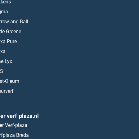
kkens
gma
rrow and Ball
ttle Greene
exa Pure
exa
ae Lyx
S
st-Oleum
urverf
er verf-plaza.nl
er Verf-plaza
rfplaza Breda