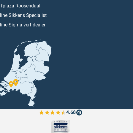
rfplaza Roosendaal
line Sikkens Specialist
line Sigma verf dealer
4.68
Bekijk de verfplaza beoordelingen