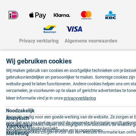
Privacy verklaring
Algemene voorwaarden
Wij gebruiken cookies
Wij maken gebruik van cookies en soortgelijke technieken om je bezo
gebruiksvriendelijker en persoonlijker te maken. Sommige cookies zij
website goed te laten functioneren. Andere cookies helpen ons om sta
verzamelen, je voorkeuren op te slaan of gerichte advertenties te tone
Meer informatie vind je in onze
privacyverklaring
Noodzakelijk
Deze zijn nodig voor een goede werking van de website. Ze zorgen er 
Analytisch
voor dat aan jou snel en correct de gewenste informatie wordt getoon
Statistische cookies helpen ons begrijpen hoe bezoekers de website g
Voorkeuren
dat je onze website bezoekt.
anoniem gegevens te verzamelen en te rapporteren.
Voorkeurscookies zorgen ervoor dat een website informatie kan onth
Marketing