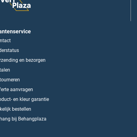
antenservice
ntact
derstatus
rzending en bezorgen
talen
tourneren
ferte aanvragen
oduct- en kleur garantie
kelijk bestellen
hang bij Behangplaza