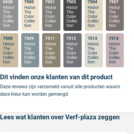
6928
7500
7501
7503
7504
7507
Histor
Histor
Histor
Histor
Histor
Histor
The
The
The
The
The
The
Color
Color
Color
Color
Color
Color
Collec
Collec
Collec
Collec
Collec
Collec
tion
tion
tion
tion
tion
tion
7508
7509
7511
7512
7513
7514
Histor
Histor
Histor
Histor
Histor
Histor
The
The
The
The
The
The
Color
Color
Color
Color
Color
Color
Collec
Collec
Collec
Collec
Collec
Collec
tion
tion
tion
tion
tion
tion
Dit vinden onze klanten van dit product
Deze reviews zijn verzameld vanuit alle producten waarin
deze kleur kan worden gemengd.
Lees wat klanten over Verf-plaza zeggen