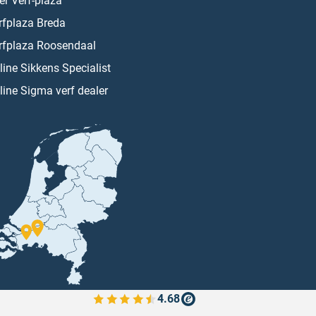
er Verf-plaza
rfplaza Breda
rfplaza Roosendaal
line Sikkens Specialist
line Sigma verf dealer
4.68
Bekijk de verfplaza beoordelingen