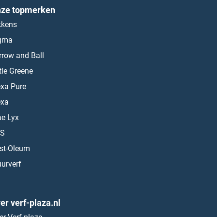
ze topmerken
kkens
gma
rrow and Ball
ttle Greene
exa Pure
exa
ae Lyx
S
st-Oleum
urverf
er verf-plaza.nl