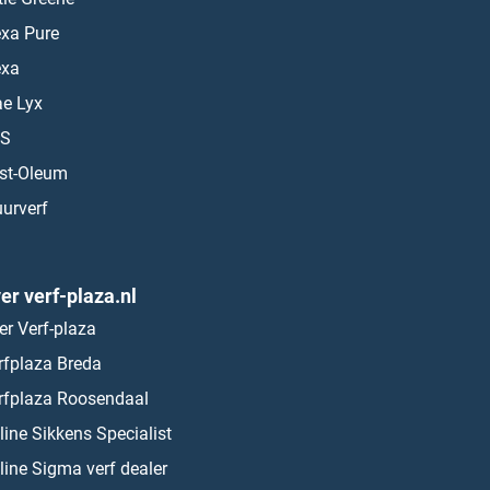
exa Pure
exa
ae Lyx
S
st-Oleum
urverf
er verf-plaza.nl
er Verf-plaza
rfplaza Breda
rfplaza Roosendaal
line Sikkens Specialist
line Sigma verf dealer