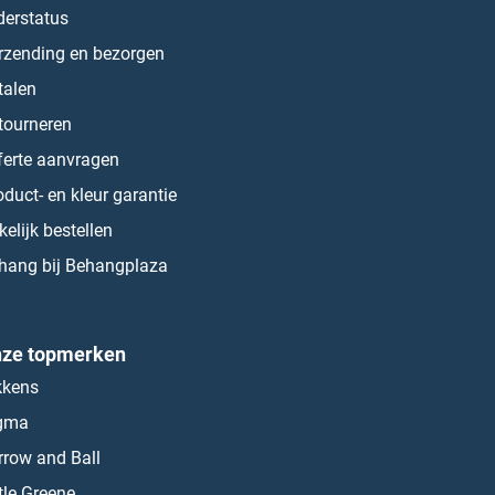
derstatus
rzending en bezorgen
talen
tourneren
ferte aanvragen
oduct- en kleur garantie
kelijk bestellen
hang bij Behangplaza
ze topmerken
kkens
gma
rrow and Ball
ttle Greene