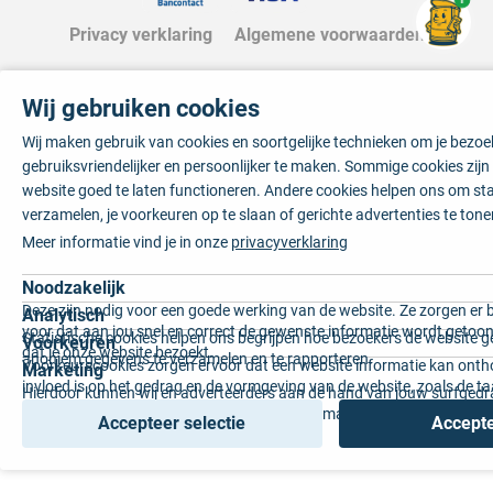
Privacy verklaring
Algemene voorwaarden
Wij gebruiken cookies
Wij maken gebruik van cookies en soortgelijke technieken om je bezo
gebruiksvriendelijker en persoonlijker te maken. Sommige cookies zij
website goed te laten functioneren. Andere cookies helpen ons om sta
verzamelen, je voorkeuren op te slaan of gerichte advertenties te tone
Meer informatie vind je in onze
privacyverklaring
Noodzakelijk
Deze zijn nodig voor een goede werking van de website. Ze zorgen er 
Analytisch
voor dat aan jou snel en correct de gewenste informatie wordt getoon
Statistische cookies helpen ons begrijpen hoe bezoekers de website g
Voorkeuren
dat je onze website bezoekt.
anoniem gegevens te verzamelen en te rapporteren.
Voorkeurscookies zorgen ervoor dat een website informatie kan onth
Marketing
invloed is op het gedrag en de vormgeving van de website, zoals de t
Hierdoor kunnen wij en adverteerders aan de hand van jouw surfged
voorkeur of de regio waar u woont.
gepersonaliseerde online advertenties en op maat gemaakte content 
Accepteer selectie
Accepte