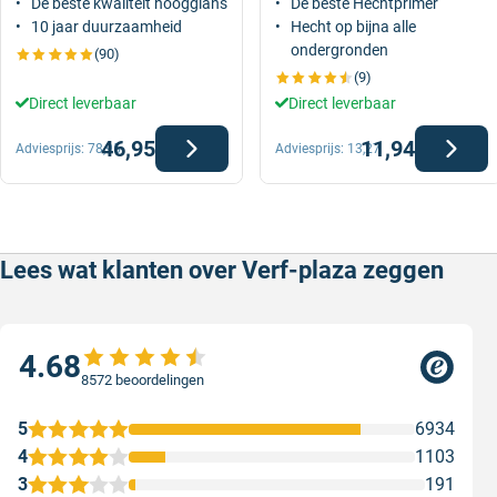
De beste kwaliteit hoogglans
De beste Hechtprimer
10 jaar duurzaamheid
Hecht op bijna alle
ondergronden
(90)
(9)
Direct leverbaar
Direct leverbaar
46,95
11,94
Adviesprijs:
78,95
Adviesprijs:
13,27
Lees wat klanten over Verf-plaza zeggen
4.68
8572 beoordelingen
5
6934
4
1103
3
191