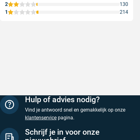
2
130
1
214
Goede producten, snelle levering en
Goed ver
goede service
Goed verpa
Goede producten, snelle levering en goede
Geschreven
service
Geschreven door M. V. op 5 augustus 2026
Hulp of advies nodig?
Vind je antwoord snel en gemakkelijk op onze
klantenservice
pagina.
Schrijf je in voor onze