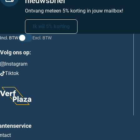
nieuwsbrief
Ontvang meteen 5% korting in jouw mailbox!
Ik wil 5% korting
Incl. BTW
Excl. BTW
Volg ons op:
Instagram
Tiktok
antenservice
ntact