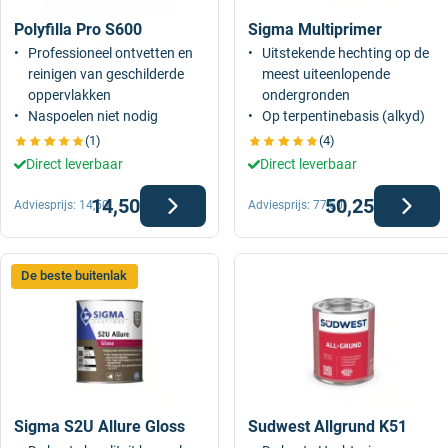
Polyfilla Pro S600
Sigma Multiprimer
Professioneel ontvetten en
Uitstekende hechting op de
reinigen van geschilderde
meest uiteenlopende
oppervlakken
ondergronden
Naspoelen niet nodig
Op terpentinebasis (alkyd)
(1)
(4)
Direct leverbaar
Direct leverbaar
14,50
50,25
Adviesprijs:
14,50
Adviesprijs:
77,50
De beste buitenlak
Sigma S2U Allure Gloss
Sudwest Allgrund K51