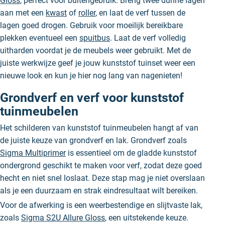
Gloss
, perfect voor buitengebruik. Breng twee dunne lagen
aan met een
kwast
of
roller
, en laat de verf tussen de
lagen goed drogen. Gebruik voor moeilijk bereikbare
plekken eventueel een
spuitbus
. Laat de verf volledig
uitharden voordat je de meubels weer gebruikt. Met de
juiste werkwijze geef je jouw kunststof tuinset weer een
nieuwe look en kun je hier nog lang van nagenieten!
Grondverf en verf voor kunststof
tuinmeubelen
Het schilderen van kunststof tuinmeubelen hangt af van
de juiste keuze van grondverf en lak. Grondverf zoals
Sigma Multiprimer
is essentieel om de gladde kunststof
ondergrond geschikt te maken voor verf, zodat deze goed
hecht en niet snel loslaat. Deze stap mag je niet overslaan
als je een duurzaam en strak eindresultaat wilt bereiken.
Voor de afwerking is een weerbestendige en slijtvaste lak,
zoals
Sigma S2U Allure Gloss
, een uitstekende keuze.