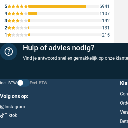
Gesc
5
6941
4
1107
3
192
2
131
1
215
Hulp of advies nodig?
Vind je antwoord snel en gemakkelijk op onze
klant
Kla
Incl. BTW
Excl. BTW
Con
Volg ons op:
Ord
Instagram
Ver
Tiktok
Bet