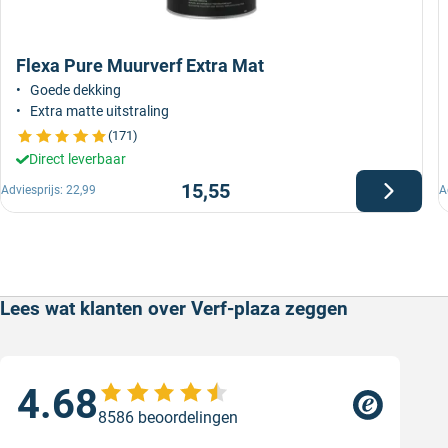
Flexa Pure Muurverf Extra Mat
Goede dekking
Extra matte uitstraling
(171)
Direct leverbaar
15,55
Adviesprijs:
22,99
A
Lees wat klanten over Verf-plaza zeggen
4.68
Sne
8586 beoordelingen
Sne