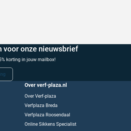
trick V. op 6 augustus 2026
Geschreven door Laura Z. op 6 a
in voor onze nieuwsbrief
% korting in jouw mailbox!
ing
Over verf-plaza.nl
Over Verf-plaza
Verfplaza Breda
Verfplaza Roosendaal
Online Sikkens Specialist