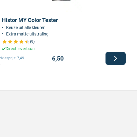
Histor MY Color Tester
Keuze uit alle kleuren
Extra matte uitstraling
(9)
Direct leverbaar
6,50
dviesprijs:
7,49
l en correct bezorgd
Prima verpakt e
l en correct bezorgd
Prima verpakt en