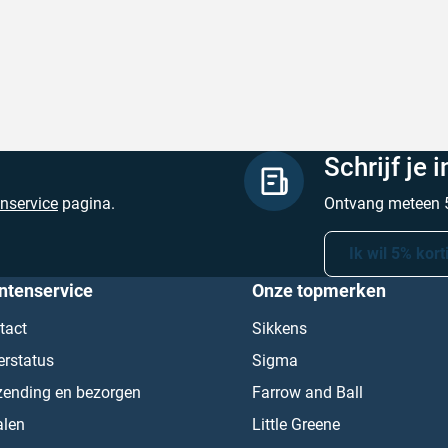
hreven door Heleen W. op 6 augustus 2026
Geschreven door Pa
Schrijf je 
enservice
pagina.
Ontvang meteen 5
Ik wil 5% kort
ntenservice
Onze topmerken
tact
Sikkens
erstatus
Sigma
zending en bezorgen
Farrow and Ball
alen
Little Greene