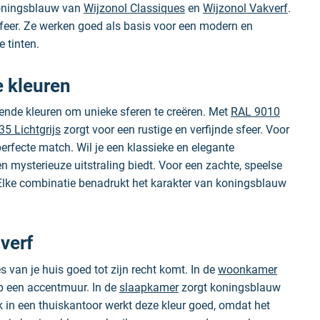
 Koningsblauw van
Wijzonol Classiques
en
Wijzonol Vakverf
.
 sfeer. Ze werken goed als basis voor een modern en
e tinten.
 kleuren
lende kleuren om unieke sferen te creëren. Met
RAL 9010
5 Lichtgrijs
zorgt voor een rustige en verfijnde sfeer. Voor
erfecte match. Wil je een klassieke en elegante
e en mysterieuze uitstraling biedt. Voor een zachte, speelse
 Elke combinatie benadrukt het karakter van koningsblauw
verf
s van je huis goed tot zijn recht komt. In de
woonkamer
 op een accentmuur. In de
slaapkamer
zorgt koningsblauw
k in een thuiskantoor werkt deze kleur goed, omdat het