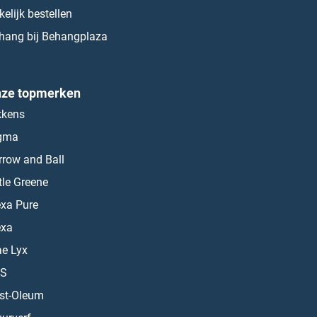
kelijk bestellen
hang bij Behangplaza
ze topmerken
kkens
gma
rrow and Ball
ttle Greene
exa Pure
exa
ae Lyx
S
st-Oleum