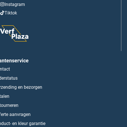
Instagram
Tiktok
antenservice
ntact
derstatus
rzending en bezorgen
talen
tourneren
ferte aanvragen
oduct- en kleur garantie