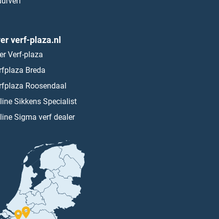
urverf
er verf-plaza.nl
er Verf-plaza
rfplaza Breda
rfplaza Roosendaal
line Sikkens Specialist
line Sigma verf dealer