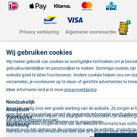
1
Privacy verklaring
Algemene voorwaarden
Wij gebruiken cookies
Wij maken gebruik van cookies en soortgelijke technieken om je bezo
gebruiksvriendelijker en persoonlijker te maken. Sommige cookies zij
website goed te laten functioneren. Andere cookies helpen ons om sta
verzamelen, je voorkeuren op te slaan of gerichte advertenties te tone
Meer informatie vind je in onze
privacyverklaring
Noodzakelijk
Deze zijn nodig voor een goede werking van de website. Ze zorgen er 
Analytisch
voor dat aan jou snel en correct de gewenste informatie wordt getoon
Statistische cookies helpen ons begrijpen hoe bezoekers de website g
Voorkeuren
dat je onze website bezoekt.
anoniem gegevens te verzamelen en te rapporteren.
Voorkeurscookies zorgen ervoor dat een website informatie kan onth
Marketing
invloed is op het gedrag en de vormgeving van de website, zoals de t
Hierdoor kunnen wij en adverteerders aan de hand van jouw surfged
voorkeur of de regio waar u woont.