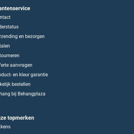
antenservice
ntact
derstatus
rzending en bezorgen
talen
tourneren
ferte aanvragen
oduct- en kleur garantie
kelijk bestellen
hang bij Behangplaza
ze topmerken
kkens