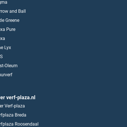
gma
rrow and Ball
ttle Greene
exa Pure
exa
ae Lyx
S
st-Oleum
urverf
er verf-plaza.nl
er Verf-plaza
rfplaza Breda
rfplaza Roosendaal