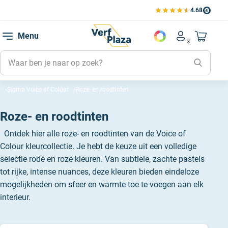
4.68
Bekijk de verfplaza beoord
Mijn be
Menu
Mijn pa
Account men
Naar mi
Mijn kl
Mijn g
Sigma Voice of Colour
Roze- en roodtinten
Inlogge
Roze- en roodtinten
Ontdek hier alle roze- en roodtinten van de Voice of
Colour kleurcollectie. Je hebt de keuze uit een volledige
selectie rode en roze kleuren. Van subtiele, zachte pastels
tot rijke, intense nuances, deze kleuren bieden eindeloze
mogelijkheden om sfeer en warmte toe te voegen aan elk
interieur.