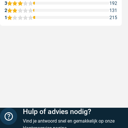
3
192
2
131
1
215
Snel en correct bezorgd
Prima ver
Snel en correct bezorgd
Prima ver
Geschreven door Heleen W. op 6 augustus 2026
Geschreven
Hulp of advies nodig?
Vind je antwoord snel en gemakkelijk op onze