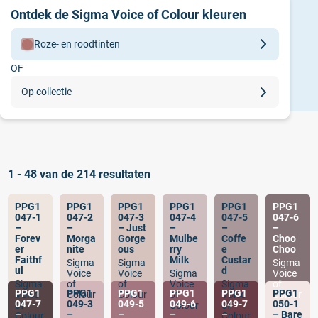
Ontdek de Sigma Voice of Colour kleuren
Roze- en roodtinten
OF
Alle kleuren
Op collectie
Aquatinten
Alle collecties
Blauwtinten
Sigma meest gekozen kleuren
Bruine- en beigetinten
1 - 48 van de 214 resultaten
Geeltinten
PPG1
PPG1
PPG1
PPG1
PPG1
PPG1
047-1
047-2
047-3
047-4
047-5
047-6
Grijs- en zwarttinten
–
–
– Just
–
–
–
Forev
Morga
Gorge
Mulbe
Coffe
Choo
er
nite
ous
rry
e
Choo
Groentinten
Faithf
Milk
Custar
Sigma
Sigma
Sigma
ul
d
Voice
Voice
Sigma
Voice
Sigma
of
of
Voice
Sigma
of
Neutraletinten
PPG1
PPG1
PPG1
PPG1
PPG1
PPG1
Voice
Colour
Colour
of
Voice
Colour
047-7
049-3
049-5
049-6
049-7
050-1
of
Colour
of
–
–
–
–
–
– Bare
Colour
Colour