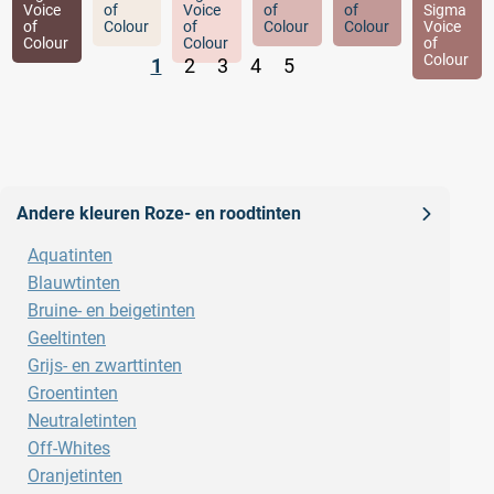
Voice
of
Voice
of
of
Sigma
of
Colour
of
Colour
Colour
Voice
Colour
Colour
of
Colour
1
2
3
4
5
.
Andere kleuren Roze- en roodtinten
Aquatinten
Blauwtinten
Bruine- en beigetinten
Geeltinten
Grijs- en zwarttinten
Groentinten
Neutraletinten
Off-Whites
Oranjetinten