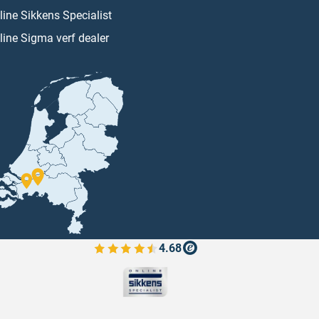
line Sikkens Specialist
line Sigma verf dealer
4.68
Bekijk de verfplaza beoordelingen