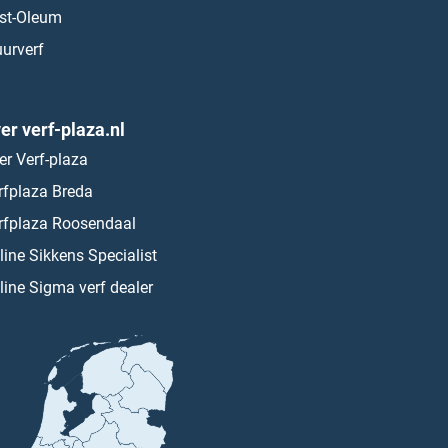
st-Oleum
urverf
er verf-plaza.nl
er Verf-plaza
rfplaza Breda
rfplaza Roosendaal
line Sikkens Specialist
line Sigma verf dealer