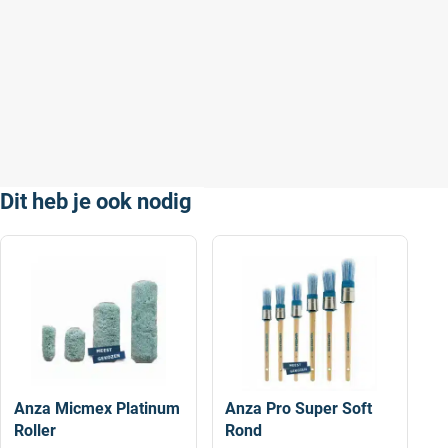
De onderkant van een pergola buiten
wordt ermee geverfd. We kwamen net
iets te kort, dus vandaar dit besteld.
Volgens mij goed spul, heb er zelf geen
verstand van.
Geschreven door Jan Willem W. op 18
november 2025
Dit heb je ook nodig
Anza Micmex Platinum
Anza Pro Super Soft
Roller
Rond