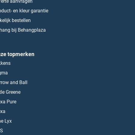
ferte aanvragen
oduct- en kleur garantie
kelijk bestellen
hang bij Behangplaza
ze topmerken
kkens
gma
rrow and Ball
ttle Greene
exa Pure
exa
ae Lyx
S