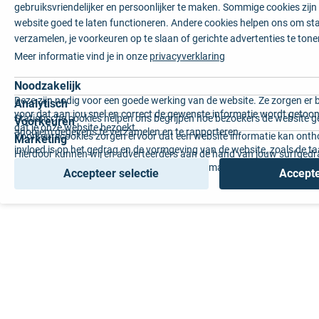
gebruiksvriendelijker en persoonlijker te maken. Sommige cookies zij
website goed te laten functioneren. Andere cookies helpen ons om sta
verzamelen, je voorkeuren op te slaan of gerichte advertenties te tone
Meer informatie vind je in onze
privacyverklaring
Noodzakelijk
Deze zijn nodig voor een goede werking van de website. Ze zorgen er 
Analytisch
voor dat aan jou snel en correct de gewenste informatie wordt getoon
Statistische cookies helpen ons begrijpen hoe bezoekers de website g
Voorkeuren
dat je onze website bezoekt.
anoniem gegevens te verzamelen en te rapporteren.
Voorkeurscookies zorgen ervoor dat een website informatie kan onth
Marketing
invloed is op het gedrag en de vormgeving van de website, zoals de t
Hierdoor kunnen wij en adverteerders aan de hand van jouw surfged
voorkeur of de regio waar u woont.
gepersonaliseerde online advertenties en op maat gemaakte content 
Accepteer selectie
Accepte