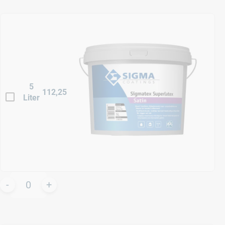
5
112,25
Liter