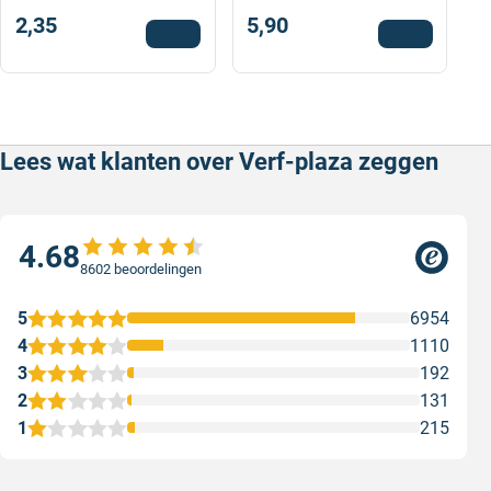
2,35
5,90
Lees wat klanten over Verf-plaza zeggen
4.68
8602 beoordelingen
5
6954
4
1110
3
192
2
131
1
215