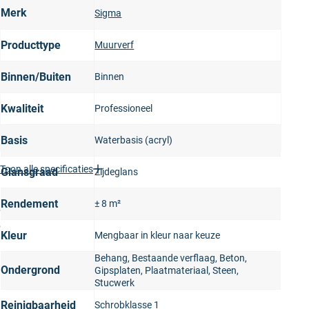
Merk
Sigma
Producttype
Muurverf
Binnen/Buiten
Binnen
Kwaliteit
Professioneel
Basis
Waterbasis (acryl)
Toon alle specificaties
Glansgraad
Zijdeglans
Productomschrijving
Rendement
± 8 m²
Sigma Sigmatex Superlatex Satin is een binnen muurverf
die niet mat, maar zijdeglans is. Dit is dus een ideale
Kleur
Mengbaar in kleur naar keuze
muurverf wanneer je meer glans wilt op je muren of
Behang, Bestaande verflaag, Beton,
plafond. Een extra groot voordeel van een zijdeglans
Ondergrond
Gipsplaten, Plaatmateriaal, Steen,
muurverf, is dat deze ook nog eens heel goed afwasbaar
Stucwerk
is.
Reinigbaarheid
Schrobklasse 1