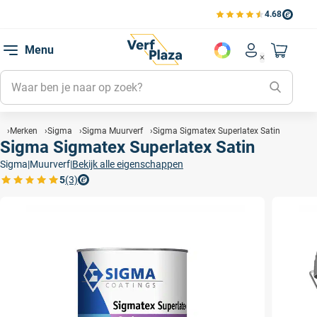
4.68
Bekijk de verfplaza beoord
Mijn be
Menu
Mijn pa
Account men
Naar mi
Mijn kl
Mijn g
Inlogge
Merken
Sigma
Sigma Muurverf
Sigma Sigmatex Superlatex Satin
Sigma Sigmatex Superlatex Satin
Sigma
|
Muurverf
|
Bekijk alle eigenschappen
5
(3)
Bekijk de verfplaza beoordelingen