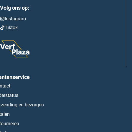
Volg ons op:
Instagram
Tiktok
antenservice
ntact
derstatus
rzending en bezorgen
talen
tourneren