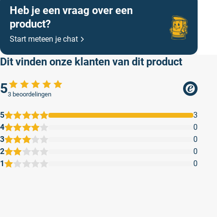
Veiligheid
Heb je een vraag over een
kleding vermijden.
product?
Reactie
P312 - Bij onwel voelen een
Start meteen je chat
ANTIGIFCENTRUM of een arts raadplegen.
Verwijdering
Dit vinden onze klanten van dit product
P501 - Inhoud en verpakking afvoeren in
overeenstemming met lokale, regionale,
5
nationale of internationale regelgeving.
3 beoordelingen
5
3
4
0
3
0
2
0
1
0
De onderkant van een pergola
buiten…