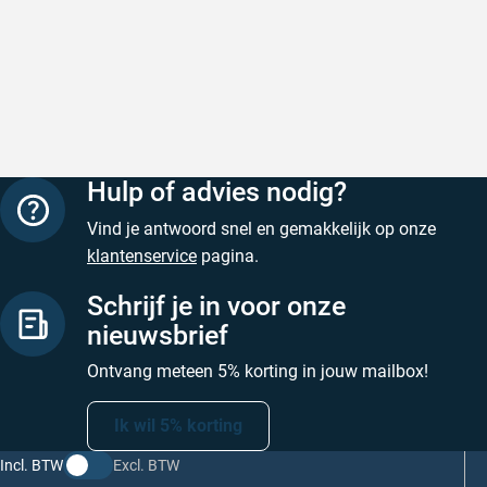
Snelle levering
Keurig
Snelle levering!
Goed verp
prijs
Geschreven door Nancy K. op 7 augustus 2026
Geschreve
Hulp of advies nodig?
Vind je antwoord snel en gemakkelijk op onze
klantenservice
pagina.
Schrijf je in voor onze
nieuwsbrief
Ontvang meteen 5% korting in jouw mailbox!
Ik wil 5% korting
Incl. BTW
Excl. BTW