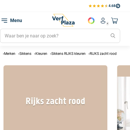
4.68
Bekijk de verfplaza beoord
Mijn be
Menu
Mijn pa
Account men
Naar mi
Mijn kl
Mijn g
Inlogge
Merken
Sikkens
Kleuren
Sikkens RIJKS kleuren
RIJKS zacht rood