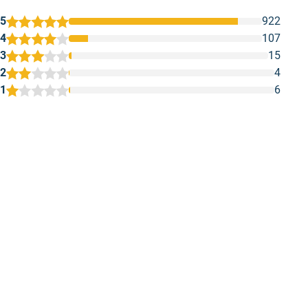
5
922
4
107
3
15
2
4
1
6
1
2
3
4
5
Fijne kwaliteitsverf
Ik gebruik dit 
Fijne kwaliteitsverf. Mooie zijdeglans.
Ik gebruik dit a
bevallen.
Geschreven door Rob M. op 5 augustus
2026
Geschreven door