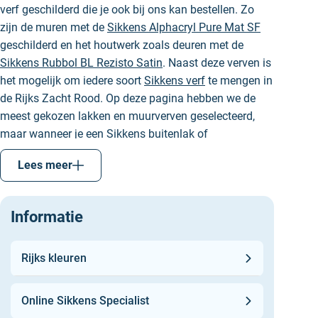
verf geschilderd die je ook bij ons kan bestellen. Zo
zijn de muren met de
Sikkens Alphacryl Pure Mat SF
geschilderd en het houtwerk zoals deuren met de
Sikkens Rubbol BL Rezisto Satin
. Naast deze verven is
het mogelijk om iedere soort
Sikkens verf
te mengen in
de Rijks Zacht Rood. Op deze pagina hebben we de
meest gekozen lakken en muurverven geselecteerd,
maar wanneer je een
Sikkens buitenlak
of
buitenmuurverf
wilt gebruiken is dat ook gewoon
Lees meer
mogelijk.
Rijks Zacht Rood combineren
Informatie
Wil je de kleur Rijks Zacht Rood combineren, dan kan
je dat met verschillende kleuren doen. Een bijpassende
Rijks kleuren
wittint is Ral 9016 of 100% wit. Wanneer je in de Rijks
sferen wilt blijven, dan kan je deze perfect combineren
met
Rijks Rood
en
Rijks Puur Rood
. Deze rode tinten
Online Sikkens Specialist
zijn een stuk donkerder en daarom ideaal als accent