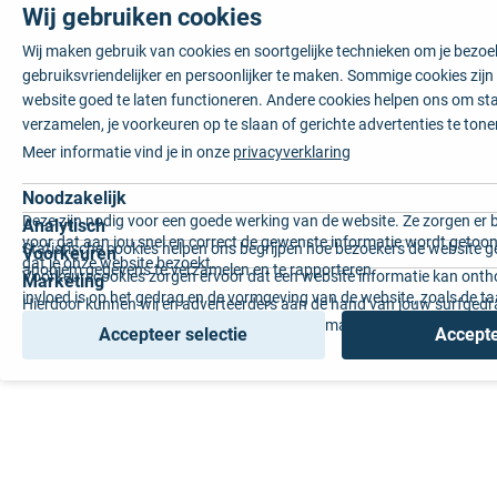
Wij gebruiken cookies
Wij maken gebruik van cookies en soortgelijke technieken om je bezo
gebruiksvriendelijker en persoonlijker te maken. Sommige cookies zij
website goed te laten functioneren. Andere cookies helpen ons om sta
verzamelen, je voorkeuren op te slaan of gerichte advertenties te tone
Meer informatie vind je in onze
privacyverklaring
Noodzakelijk
Deze zijn nodig voor een goede werking van de website. Ze zorgen er 
Analytisch
voor dat aan jou snel en correct de gewenste informatie wordt getoon
Statistische cookies helpen ons begrijpen hoe bezoekers de website g
Voorkeuren
dat je onze website bezoekt.
anoniem gegevens te verzamelen en te rapporteren.
Voorkeurscookies zorgen ervoor dat een website informatie kan onth
Marketing
invloed is op het gedrag en de vormgeving van de website, zoals de t
Hierdoor kunnen wij en adverteerders aan de hand van jouw surfged
voorkeur of de regio waar u woont.
gepersonaliseerde online advertenties en op maat gemaakte content 
Accepteer selectie
Accepte