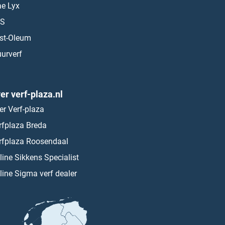
ae Lyx
S
st-Oleum
urverf
er verf-plaza.nl
er Verf-plaza
rfplaza Breda
rfplaza Roosendaal
line Sikkens Specialist
line Sigma verf dealer