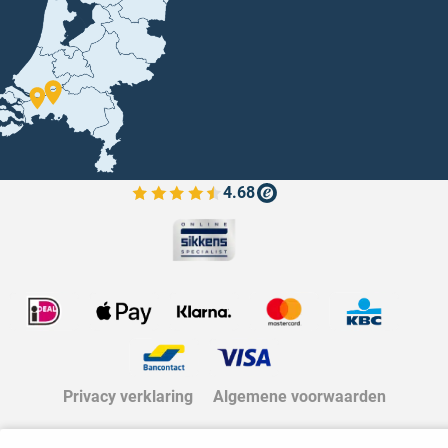
4.68
Bekijk de verfplaza beoordelingen
Privacy verklaring
Algemene voorwaarden