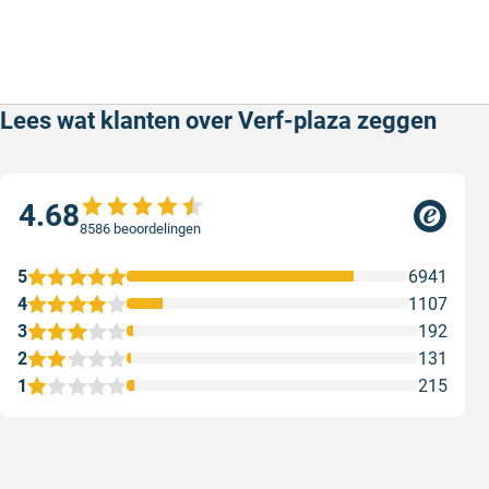
Lees wat klanten over Verf-plaza zeggen
4.68
8586 beoordelingen
5
6941
4
1107
3
192
2
131
1
215
Snel en correct bezorgd
Prima ver