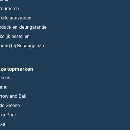
tourneren
ferte aanvragen
oduct- en kleur garantie
kelijk bestellen
hang bij Behangplaza
ze topmerken
kkens
gma
rrow and Ball
ttle Greene
exa Pure
exa