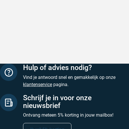
Snel en correct bezorgd
Prima ver
Geschreven door Heleen W. op 6 augustus 2026
Geschreven
Hulp of advies nodig?
Vind je antwoord snel en gemakkelijk op onze
klantenservice
pagina.
Schrijf je in voor onze
nieuwsbrief
Ontvang meteen 5% korting in jouw mailbox!