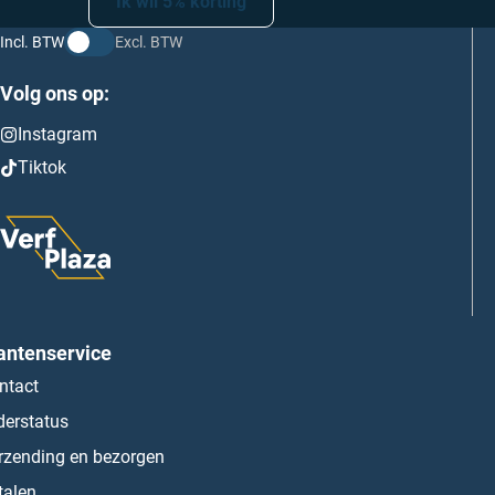
Ik wil 5% korting
Incl. BTW
Excl. BTW
Volg ons op:
Instagram
Tiktok
antenservice
ntact
derstatus
rzending en bezorgen
talen