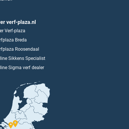
er verf-plaza.nl
er Verf-plaza
rfplaza Breda
rfplaza Roosendaal
line Sikkens Specialist
line Sigma verf dealer