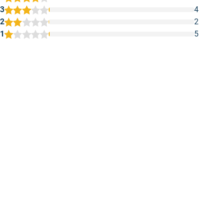
3
4
2
2
1
5
1
2
3
4
5
Dekt goed en je haalt er veel m2 per
Werkt lekker 
lit…
Werkt lekker w
Dekt goed en je haalt er veel m2 per
Geschreven door
liter uit. Voordeel is dat je de verf ook
bijna niet ruikt
Geschreven door Chanan v. op 21 mei 2026