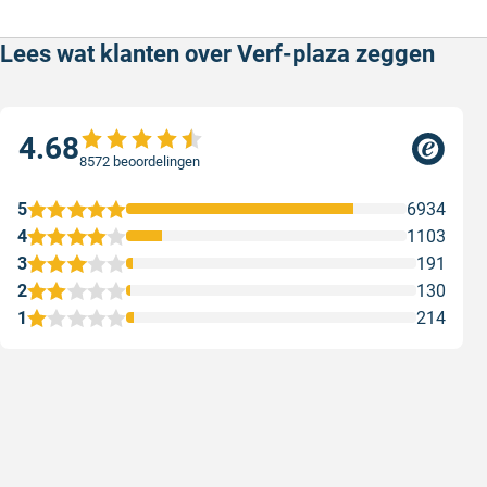
Lees wat klanten over Verf-plaza zeggen
4.68
8572 beoordelingen
5
6934
4
1103
3
191
2
130
1
214
Goede producten, snelle levering en
Goed ver
goede service
Goed verpa
Goede producten, snelle levering en goede
Geschreven
service