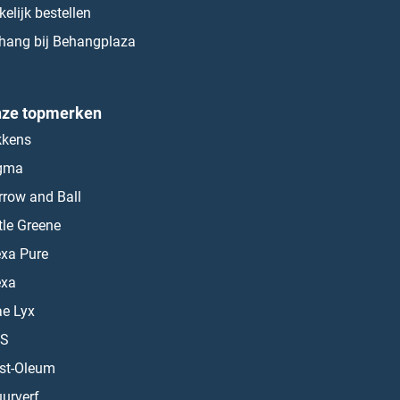
kelijk bestellen
hang bij Behangplaza
ze topmerken
kkens
gma
rrow and Ball
ttle Greene
exa Pure
exa
ae Lyx
S
st-Oleum
urverf