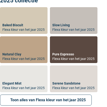
2025 collectie
2025 kopen. Wil je deze eerst in het echt bekijken, dan
kan je ervoor kiezen om eerst een kleurentester te
nemen. Zodra je weet welke kleur, heb je de keus uit de
verf van
Flexa
zelf of professionele verf van
Sikkens
.
Je hebt de keuze uit muurverf, lak en grondverf.
Baked Biscuit
Slow Living
Flexa kleur van het jaar 2025
Flexa kleur van het jaar 2025
Natural Clay
Pure Espresso
Flexa kleur van het jaar 2025
Flexa kleur van het jaar 2025
Elegant Mist
Serene Sandstone
Flexa kleur van het jaar 2025
Flexa kleur van het jaar 2025
Toon alles van Flexa kleur van het jaar 2025