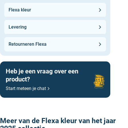
hetzelfde pallet te combineren. Dan weet je zeker dat
de kleuren goed op elkaar zijn afgestemd.
Flexa kleur
Levering
Retourneren Flexa
Heb je een vraag over een
product?
Start meteen je chat
Flexa kleur van het jaar 2025 kopen
Meer van de Flexa kleur van het jaar
Online kan je bij ons alle Flexa kleuren van het jaar