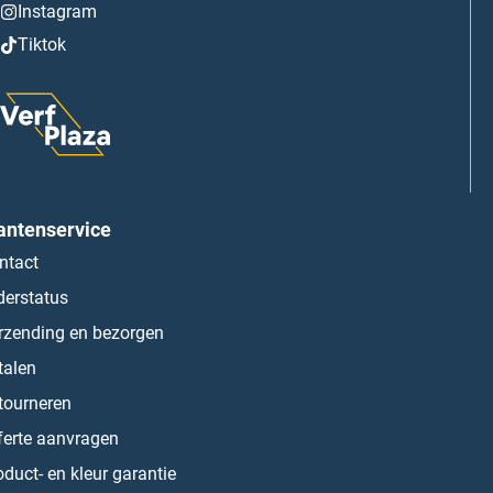
Instagram
Tiktok
antenservice
ntact
derstatus
rzending en bezorgen
talen
tourneren
ferte aanvragen
oduct- en kleur garantie