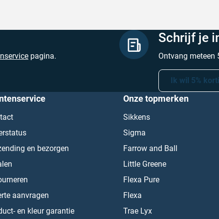
Schrijf je 
enservice
pagina.
Ontvang meteen 5
Ik wil 5% kort
ntenservice
Onze topmerken
tact
Sikkens
erstatus
Sigma
zending en bezorgen
Farrow and Ball
alen
Little Greene
ourneren
Flexa Pure
erte aanvragen
Flexa
uct- en kleur garantie
Trae Lyx