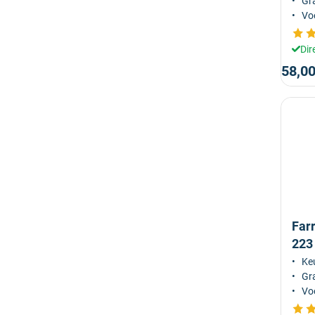
Gra
Voo
Dir
58,0
Far
223
Keu
Gra
Voo