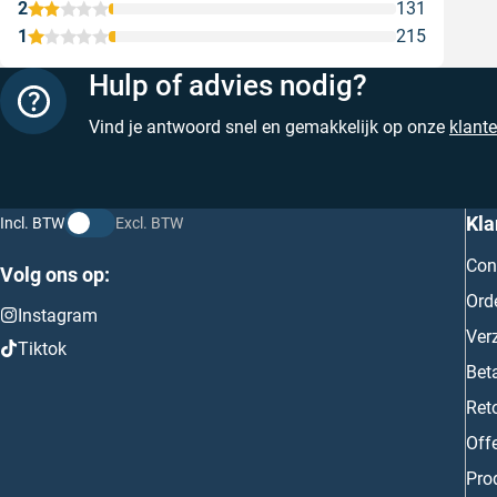
2
131
1
215
Hulp of advies nodig?
Vind je antwoord snel en gemakkelijk op onze
klant
Kla
Incl. BTW
Excl. BTW
Con
Volg ons op:
Ord
Instagram
Ver
Tiktok
Bet
Ret
Off
Prod