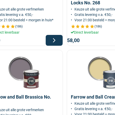
Locks No. 268
ze uit alle grote verfmerken
Keuze uit alle grote verf
tis levering v.a. €50,-
Gratis levering v.a. €50,-
r 21:00 besteld = morgen in huis*
Voor 21:00 besteld = morg
(186)
(186)
ect leverbaar
Direct leverbaar
0
58,00
ow and Ball Brassica No.
Farrow and Ball Crea
Keuze uit alle grote verf
Gratis levering v.a. €50,-
ze uit alle grote verfmerken
Voor 21:00 besteld = morg