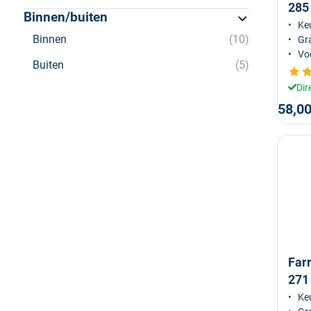
285
Binnen/buiten
Keu
Binnen
10
Gra
Voo
Buiten
5
Dir
58,0
Farr
271
Keu