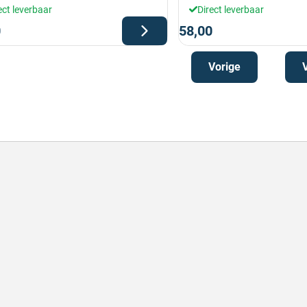
ect leverbaar
Direct leverbaar
0
58,00
Vorige
lle levering
Keurig
le levering!
Goed verpakt, sne
chreven door Nancy K. op 7 augustus 2026
Geschreven door O