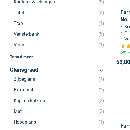
Radiator & leidingen
5
Far
Tafel
2
No.
Trap
1
Keu
Gra
Vensterbank
5
Voo
Vloer
1
Dir
Toon 8 meer
58,0
Glansgraad
Zijdeglans
4
Extra mat
2
Krijt- en kalkmat
2
Mat
2
Hoogglans
1
Far