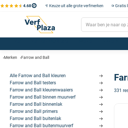
4.68
Keuze uit alle grote verfmerken
Gratis 
Bekijk de verfplaza beoordelingen
Verf
Verfbenodigdheden
Merken
Sikkens
Muurverf
Kwasten
Flexa
Sikkens verf
Alle Sigma verf
Farrow and Ball kleuren
Kleurencollecties
Winkels
Lak
Verfrollers
Little Greene
Kleurenwaaiers
Merken
Farrow and Ball
Grondverf & Primer
Afplakmateriaal
Wijzonol
Kleurentester
Betonverf
Verfbakjes & Emmers
SPS
Kleurgroepen
Sikkens kleuren
Sigma kleuren
Farrow & Ball verf
Metaalverf
Afdekmateriaal
Zinsser
Far
Alle Farrow and Ball kleuren
Voorstrijk
Schuurmateriaal
Trimetal
Farrow and Ball testers
Beits & Houtolie
Plamuur en vulmiddelen
Oolex
Sample pot
Farrow and Ball kleurenwaaiers
331 re
Schakelverf
Verfgereedschap
Histor
Farrow and Ball Kleurenwaaiers
Farrow and Ball binnen muurverf
Spuitbussen
Schoonmaakmiddelen
Rust-Oleum
Farrow and Ball Rollers & kwasten
Farrow and Ball binnenlak
Speciaal verf
Verdunningen en afbijt
Trae Lyx
Farrow and Ball primers
Persoonlijke bescherming
Alle merken
Farrow and Ball buitenlak
Behang
Farrow and Ball buitenmuurverf