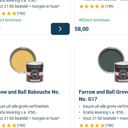
tis levering v.a. €50,-
r 21:00 besteld = morgen in huis*
(186)
(186)
ect leverbaar
Direct leverbaar
0
58,00
row and Ball Babouche No.
Farrow and Ball Grov
No. G17
ze uit alle grote verfmerken
Keuze uit alle grote verf
tis levering v.a. €50,-
Gratis levering v.a. €50,-
r 21:00 besteld = morgen in huis*
Voor 21:00 besteld = morg
(186)
(186)