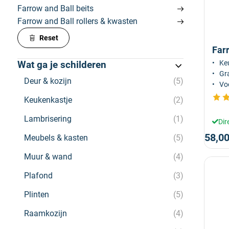
Farrow and Ball beits
Farrow and Ball rollers & kwasten
Reset
Farr
Keu
Wat ga je schilderen
Gra
Deur & kozijn
5
Voo
Keukenkastje
2
Lambrisering
1
Dir
58,0
Meubels & kasten
5
Muur & wand
4
Plafond
3
Plinten
5
Raamkozijn
4