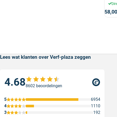
Dir
58,0
Lees wat klanten over Verf-plaza zeggen
4.68
Sne
8602 beoordelingen
Snel
Ges
5
6954
4
1110
3
192