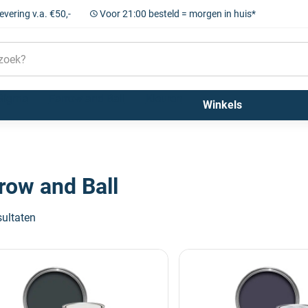
levering v.a. €50,-
Voor 21:00 besteld = morgen in huis*
Sigma
Farrow and Ball
Kleuren
Winkels
row and Ball
sultaten