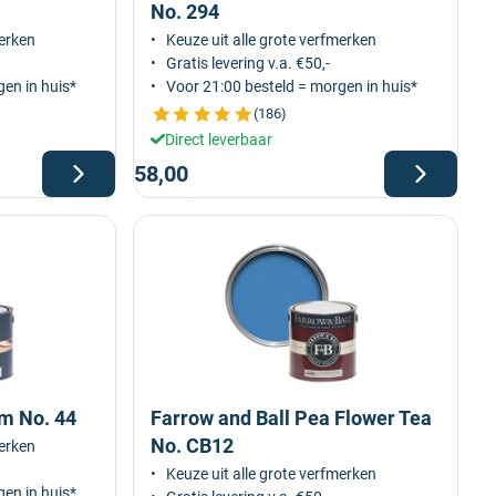
No. 294
merken
Keuze uit alle grote verfmerken
Gratis levering v.a. €50,-
en in huis*
Voor 21:00 besteld = morgen in huis*
(186)
Direct leverbaar
58,00
m No. 44
Farrow and Ball Pea Flower Tea
No. CB12
merken
Keuze uit alle grote verfmerken
en in huis*