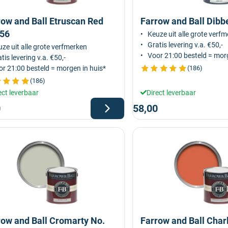
row and Ball Etruscan Red
Farrow and Ball Dibb
 56
Keuze uit alle grote verf
Gratis levering v.a. €50,-
ze uit alle grote verfmerken
Voor 21:00 besteld = morg
tis levering v.a. €50,-
r 21:00 besteld = morgen in huis*
(186)
(186)
ect leverbaar
Direct leverbaar
0
58,00
row and Ball Cromarty No.
Farrow and Ball Charl