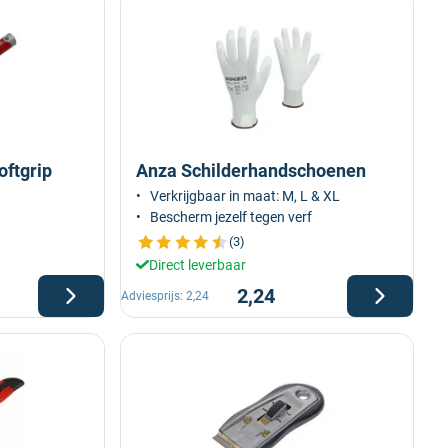
oftgrip
Anza Schilderhandschoenen
Verkrijgbaar in maat: M, L & XL
Bescherm jezelf tegen verf
(3)
Direct leverbaar
2,24
Adviesprijs:
2,24