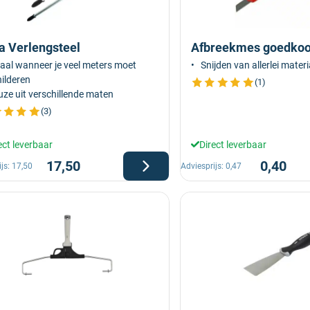
a Verlengsteel
Afbreekmes goedko
aal wanneer je veel meters moet
Snijden van allerlei mater
ilderen
(1)
ze uit verschillende maten
(3)
ect leverbaar
Direct leverbaar
17,50
0,40
ijs:
17,50
Adviesprijs:
0,47