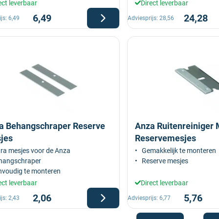
ect leverbaar
Direct leverbaar
6,49
24,28
ijs:
6,49
Adviesprijs:
28,56
a Behangschraper Reserve
Anza Ruitenreiniger 
jes
Reservemesjes
tra mesjes voor de Anza
Gemakkelijk te monteren
hangschraper
Reserve mesjes
nvoudig te monteren
ect leverbaar
Direct leverbaar
2,06
5,76
ijs:
2,43
Adviesprijs:
6,77