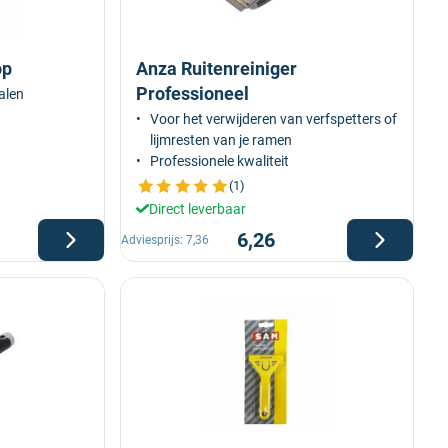
op
Anza Ruitenreiniger
Professioneel
ialen
Voor het verwijderen van verfspetters of
lijmresten van je ramen
Professionele kwaliteit
(1)
Direct leverbaar
6,26
Adviesprijs:
7,36