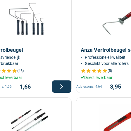
frolbeugel
Anza Verfrolbeugel s
jsvriendelijk
Professionele kwaliteit
rbruikbaar
Geschikt voor alle rollers
(48)
(5)
ect leverbaar
Direct leverbaar
1,66
3,95
ijs:
1,66
Adviesprijs:
4,64