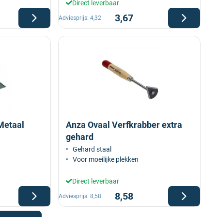
Direct leverbaar
3,67
Adviesprijs:
4,32
Metaal
Anza Ovaal Verfkrabber extra
gehard
Gehard staal
Voor moeilijke plekken
Direct leverbaar
8,58
Adviesprijs:
8,58