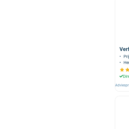
Ver
Pri
He
Dir
Adviespr