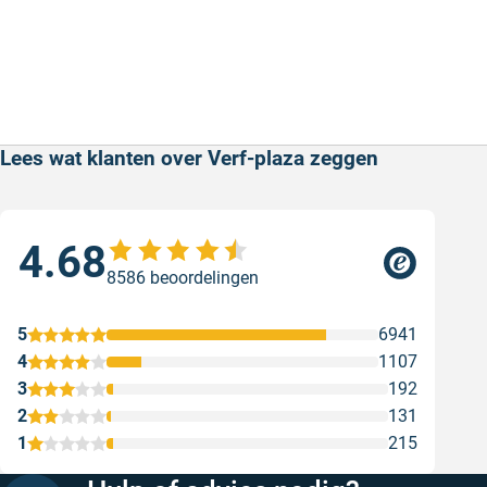
Lees wat klanten over Verf-plaza zeggen
4.68
Sne
8586 beoordelingen
Sne
Gesc
5
6941
4
1107
3
192
2
131
1
215