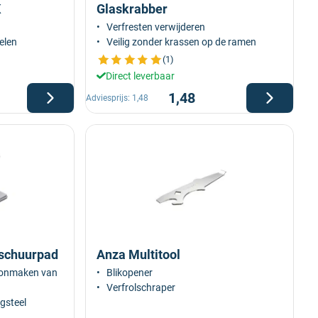
K
Glaskrabber
Verfresten verwijderen
elen
Veilig zonder krassen op de ramen
(1)
Direct leverbaar
1,48
Adviesprijs:
1,48
schuurpad
Anza Multitool
oonmaken van
Blikopener
Verfrolschraper
gsteel