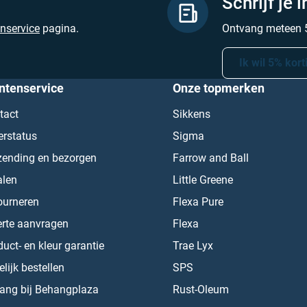
Schrijf je 
enservice
pagina.
Ontvang meteen 5
Ik wil 5% kort
ntenservice
Onze topmerken
tact
Sikkens
erstatus
Sigma
zending en bezorgen
Farrow and Ball
alen
Little Greene
ourneren
Flexa Pure
erte aanvragen
Flexa
uct- en kleur garantie
Trae Lyx
lijk bestellen
SPS
ang bij Behangplaza
Rust-Oleum