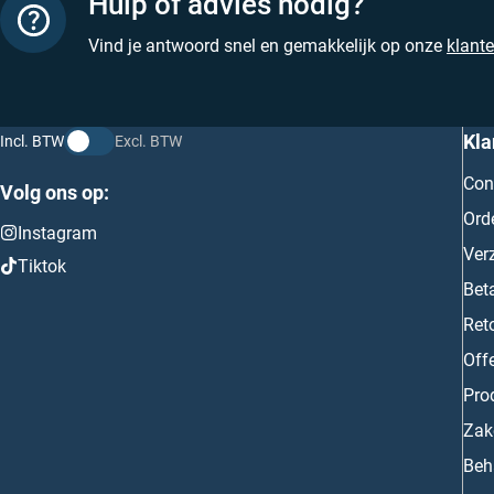
Hulp of advies nodig?
Vind je antwoord snel en gemakkelijk op onze
klant
Kla
Incl. BTW
Excl. BTW
Con
Volg ons op:
Ord
Instagram
Ver
Tiktok
Bet
Ret
Off
Prod
Zake
Beh