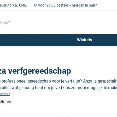
levering v.a. €50,-
Voor 21:00 besteld = morgen in huis*
Sigma
Farrow and Ball
Kleuren
Winkels
a verfgereedschap
e professioneel gereedschap voor je verfklus? Anza is gespecial
alles wat je nodig hebt om je verfklus zo mooi mogelijk te maken
ine.
s meer
ultaten