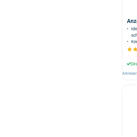
Anz
Ide
sch
Keu
Dir
Adviespr