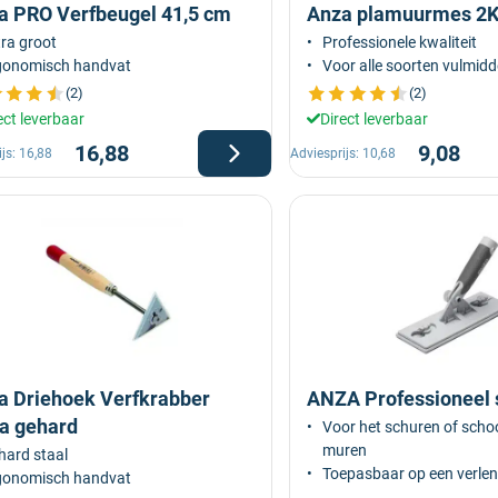
a PRO Verfbeugel 41,5 cm
Anza plamuurmes 2
ra groot
Professionele kwaliteit
gonomisch handvat
Voor alle soorten vulmidd
(2)
(2)
ect leverbaar
Direct leverbaar
16,88
9,08
ijs:
16,88
Adviesprijs:
10,68
a Driehoek Verfkrabber
ANZA Professioneel 
ra gehard
Voor het schuren of sch
muren
hard staal
Toepasbaar op een verlen
gonomisch handvat