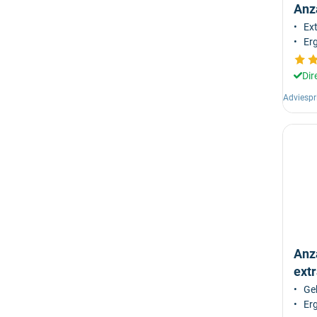
Anz
Ext
Er
Dir
Adviespr
Anz
ext
Ge
Er