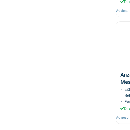
Dir
Adviespr
Anz
Mes
Ex
Be
Ee
Dir
Adviespr