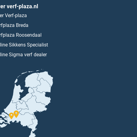
er verf-plaza.nl
er Verf-plaza
rfplaza Breda
rfplaza Roosendaal
line Sikkens Specialist
line Sigma verf dealer