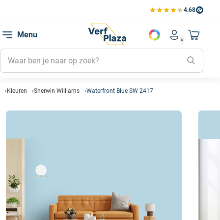
4.68
Bekijk de verfplaza beoord
Mijn be
Menu
Mijn pa
Account men
Naar mi
Mijn kl
Mijn g
Inlogge
Kleuren
Sherwin Williams
Waterfront Blue SW 2417