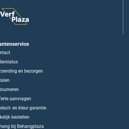
antenservice
ntact
derstatus
rzending en bezorgen
talen
tourneren
ferte aanvragen
oduct- en kleur garantie
kelijk bestellen
hang bij Behangplaza