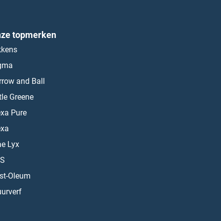
ze topmerken
kkens
gma
rrow and Ball
ttle Greene
exa Pure
exa
ae Lyx
S
st-Oleum
urverf