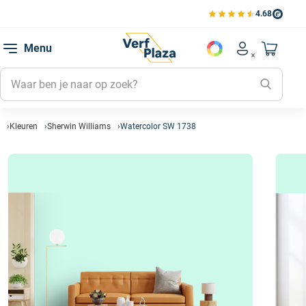
4.68
Bekijk de verfplaza beoord
Mijn be
Menu
Mijn pa
Account men
Naar mi
Mijn kl
Mijn g
Inlogge
Kleuren
Sherwin Williams
Watercolor SW 1738