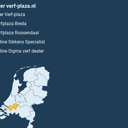
er verf-plaza.nl
er Verf-plaza
rfplaza Breda
rfplaza Roosendaal
line Sikkens Specialist
line Sigma verf dealer