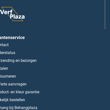
antenservice
ntact
derstatus
rzending en bezorgen
talen
tourneren
ferte aanvragen
oduct- en kleur garantie
kelijk bestellen
hang bij Behangplaza