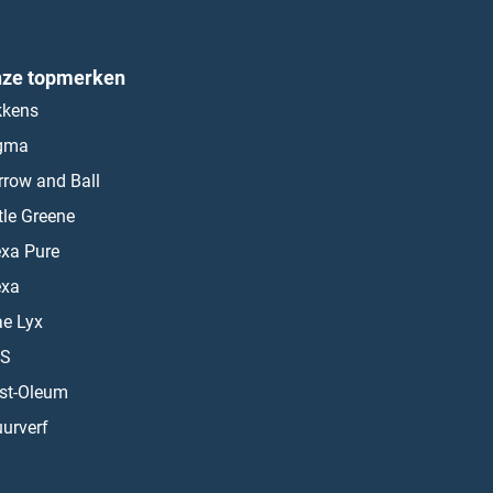
ze topmerken
kkens
gma
rrow and Ball
ttle Greene
exa Pure
exa
ae Lyx
S
st-Oleum
urverf