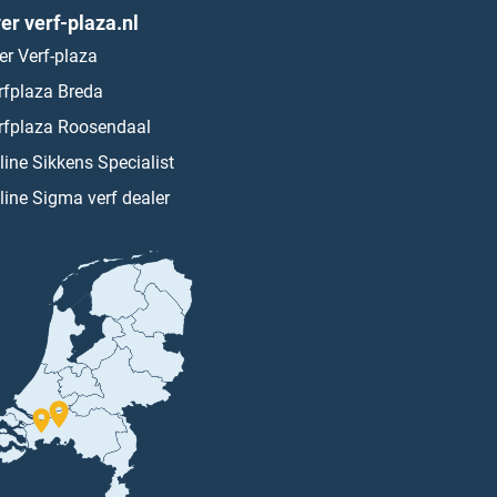
er verf-plaza.nl
er Verf-plaza
rfplaza Breda
rfplaza Roosendaal
line Sikkens Specialist
line Sigma verf dealer