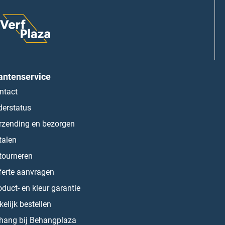
antenservice
ntact
derstatus
rzending en bezorgen
talen
tourneren
ferte aanvragen
oduct- en kleur garantie
kelijk bestellen
hang bij Behangplaza