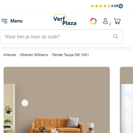
4.68
Bekijk de verfplaza beoord
Mijn be
Menu
Mijn pa
Account men
Naar mi
Mijn kl
Mijn g
Inlogge
Kleuren
Sherwin Williams
Tender Taupe SW 1061