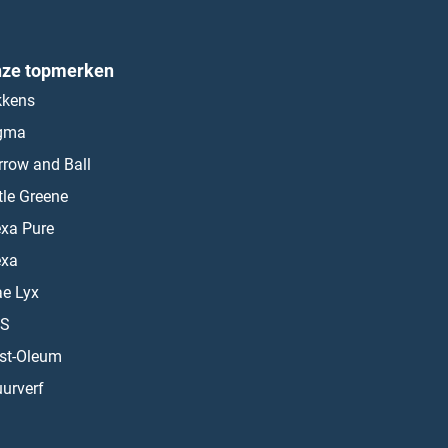
ze topmerken
kkens
gma
rrow and Ball
ttle Greene
exa Pure
exa
ae Lyx
S
st-Oleum
urverf