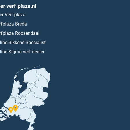
er verf-plaza.nl
er Verf-plaza
rfplaza Breda
rfplaza Roosendaal
line Sikkens Specialist
line Sigma verf dealer