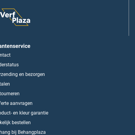
antenservice
ntact
derstatus
rzending en bezorgen
talen
tourneren
ferte aanvragen
oduct- en kleur garantie
kelijk bestellen
hang bij Behangplaza