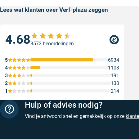
Lees wat klanten over Verf-plaza zeggen
4.68
Goe
8572 beoordelingen
ser
Goe
5
6934
Gesc
4
1103
3
191
2
130
1
214
Hulp of advies nodig?
Vind je antwoord snel en gemakkelijk op onze
klant