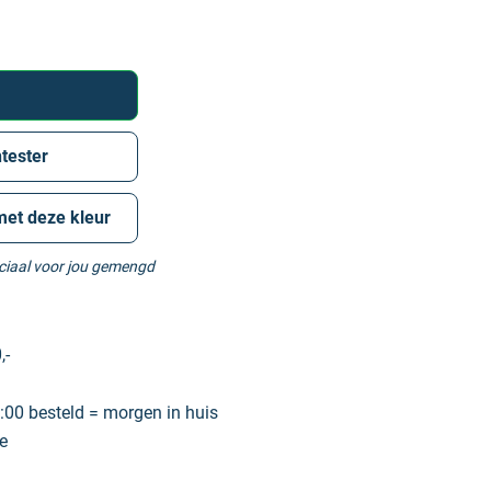
tester
met deze kleur
eciaal voor jou gemengd
,-
00 besteld = morgen in huis
e