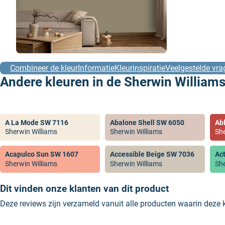
Combineer de kleur
Informatie
Kleurinspiratie
Veelgestelde vra
Andere kleuren in de Sherwin Williams
A La Mode SW 7116
Abalone Shell SW 6050
Ab
Sherwin Williams
Sherwin Williams
She
Acapulco Sun SW 1607
Accessible Beige SW 7036
Ac
Sherwin Williams
Sherwin Williams
She
Dit vinden onze klanten van dit product
Deze reviews zijn verzameld vanuit alle producten waarin deze