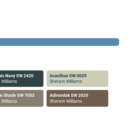
ic Navy SW 2420
Acanthus SW 0029
 Williams
Sherwin Williams
ve Shade SW 7053
Adirondak SW 2020
 Williams
Sherwin Williams