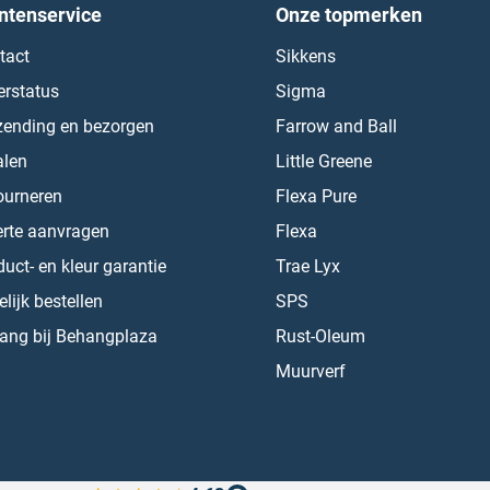
ntenservice
Onze topmerken
tact
Sikkens
erstatus
Sigma
zending en bezorgen
Farrow and Ball
alen
Little Greene
ourneren
Flexa Pure
erte aanvragen
Flexa
uct- en kleur garantie
Trae Lyx
lijk bestellen
SPS
ang bij Behangplaza
Rust-Oleum
Muurverf