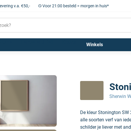
levering v.a. €50,-
Voor 21:00 besteld = morgen in huis*
Sigma
Farrow and Ball
Kleuren
Winkels
Ston
Sherwin W
De kleur Stonington SW 
alle soorten verf van ie
schilder je liever met and