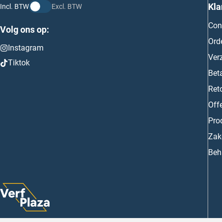
Kla
Incl. BTW
Excl. BTW
Con
Volg ons op:
Ord
Instagram
Ver
Tiktok
Bet
Ret
Off
Prod
Zake
Beh