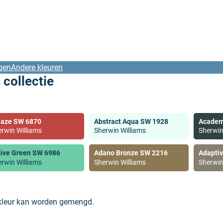
gen
Andere kleuren
 collectie
laze SW 6870
Abstract Aqua SW 1928
Academ
rwin Williams
Sherwin Williams
Sherwin
tive Green SW 6986
Adano Bronze SW 2216
Adapti
rwin Williams
Sherwin Williams
Sherwin
 kleur kan worden gemengd.