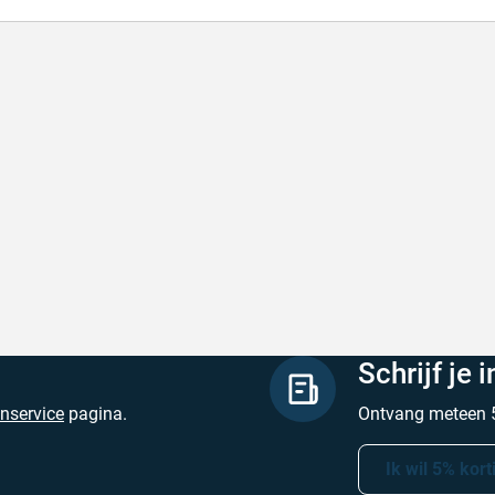
de producten, snelle levering en goede
Goed v
vice
Goed ver
de producten, snelle levering en goede service
Geschrev
hreven door M. V. op 5 augustus 2026
Schrijf je 
enservice
pagina.
Ontvang meteen 5
Ik wil 5% kort