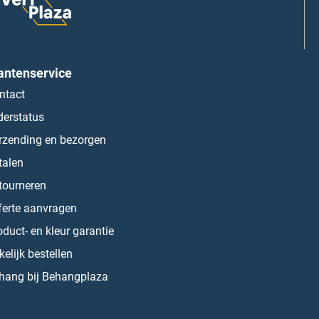
antenservice
ntact
derstatus
rzending en bezorgen
talen
tourneren
ferte aanvragen
oduct- en kleur garantie
kelijk bestellen
hang bij Behangplaza