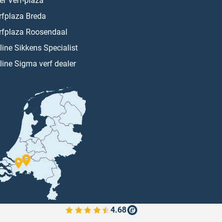
er Verf-plaza
rfplaza Breda
rfplaza Roosendaal
line Sikkens Specialist
line Sigma verf dealer
4.68
Bekijk de verfplaza beoordelingen