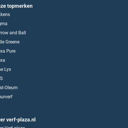
ze topmerken
kkens
gma
rrow and Ball
ttle Greene
exa Pure
exa
ae Lyx
S
st-Oleum
urverf
er verf-plaza.nl