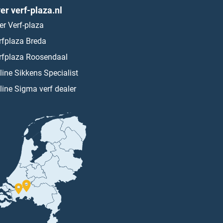
er verf-plaza.nl
er Verf-plaza
rfplaza Breda
rfplaza Roosendaal
line Sikkens Specialist
line Sigma verf dealer