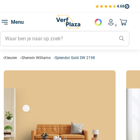
4.68
Bekijk de verfplaza beoord
Mijn be
Menu
Mijn pa
Account men
Naar mi
Mijn kl
Mijn g
Inlogge
Kleuren
Sherwin Williams
Splendor Gold SW 2198