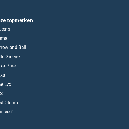
ze topmerken
kkens
gma
rrow and Ball
ttle Greene
exa Pure
exa
ae Lyx
S
st-Oleum
urverf