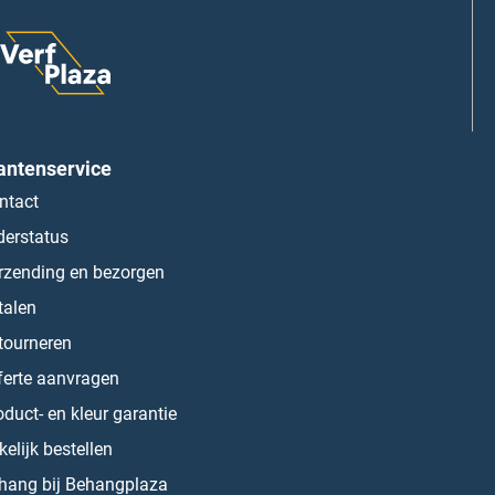
antenservice
ntact
derstatus
rzending en bezorgen
talen
tourneren
ferte aanvragen
oduct- en kleur garantie
kelijk bestellen
hang bij Behangplaza