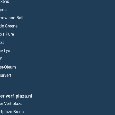
kkens
gma
rrow and Ball
ttle Greene
exa Pure
exa
ae Lyx
S
st-Oleum
urverf
er verf-plaza.nl
er Verf-plaza
rfplaza Breda