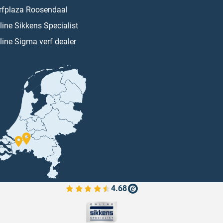
rfplaza Roosendaal
line Sikkens Specialist
line Sigma verf dealer
4.68
Bekijk de verfplaza beoordelingen