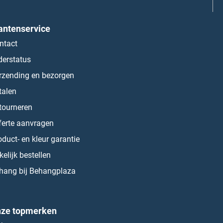
antenservice
ntact
derstatus
rzending en bezorgen
talen
tourneren
ferte aanvragen
oduct- en kleur garantie
kelijk bestellen
hang bij Behangplaza
ze topmerken