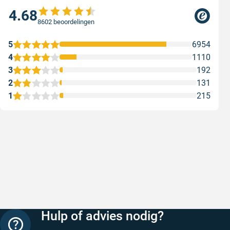
4.68
8602 beoordelingen
5
6954
4
1110
3
192
2
131
1
215
Snelle levering
Keurig
Snelle levering!
Goed verp
prijs
Geschreven door Nancy K. op 7 augustus 2026
Geschreve
Hulp of advies nodig?