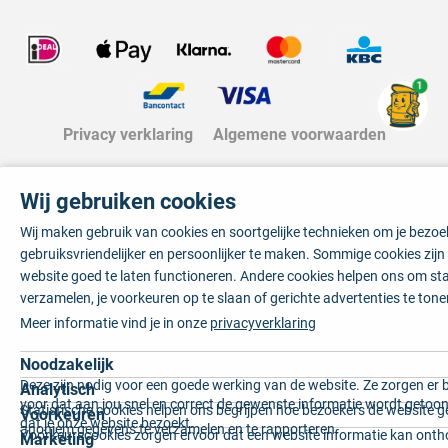
1
Privacy verklaring
Algemene voorwaarden
Wij gebruiken cookies
Wij maken gebruik van cookies en soortgelijke technieken om je bezo
gebruiksvriendelijker en persoonlijker te maken. Sommige cookies zij
website goed te laten functioneren. Andere cookies helpen ons om sta
verzamelen, je voorkeuren op te slaan of gerichte advertenties te tone
Meer informatie vind je in onze
privacyverklaring
Noodzakelijk
Deze zijn nodig voor een goede werking van de website. Ze zorgen er 
Analytisch
voor dat aan jou snel en correct de gewenste informatie wordt getoon
Statistische cookies helpen ons begrijpen hoe bezoekers de website g
Voorkeuren
dat je onze website bezoekt.
anoniem gegevens te verzamelen en te rapporteren.
Voorkeurscookies zorgen ervoor dat een website informatie kan onth
Marketing