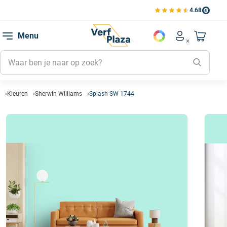
4.68
Bekijk de verfplaza beoord
Mijn be
Menu
Mijn pa
Account men
Naar mi
Mijn kl
Mijn g
Inlogge
Kleuren
Sherwin Williams
Splash SW 1744