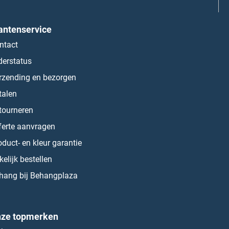
antenservice
ntact
derstatus
rzending en bezorgen
talen
tourneren
ferte aanvragen
oduct- en kleur garantie
kelijk bestellen
hang bij Behangplaza
ze topmerken