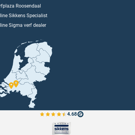
rfplaza Roosendaal
line Sikkens Specialist
line Sigma verf dealer
4.68
Bekijk de verfplaza beoordelingen