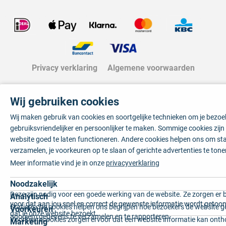
Privacy verklaring
Algemene voorwaarden
Wij gebruiken cookies
Wij maken gebruik van cookies en soortgelijke technieken om je bezo
gebruiksvriendelijker en persoonlijker te maken. Sommige cookies zij
website goed te laten functioneren. Andere cookies helpen ons om sta
verzamelen, je voorkeuren op te slaan of gerichte advertenties te tone
Meer informatie vind je in onze
privacyverklaring
Noodzakelijk
Deze zijn nodig voor een goede werking van de website. Ze zorgen er 
Analytisch
voor dat aan jou snel en correct de gewenste informatie wordt getoon
Statistische cookies helpen ons begrijpen hoe bezoekers de website g
Voorkeuren
dat je onze website bezoekt.
anoniem gegevens te verzamelen en te rapporteren.
Voorkeurscookies zorgen ervoor dat een website informatie kan onth
Marketing