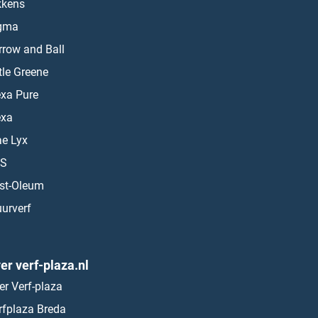
kkens
gma
rrow and Ball
ttle Greene
exa Pure
exa
ae Lyx
S
st-Oleum
urverf
er verf-plaza.nl
er Verf-plaza
rfplaza Breda