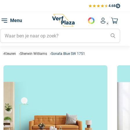
4.68
Bekijk de verfplaza beoord
Mijn be
Menu
Mijn pa
Account men
Naar mi
Mijn kl
Mijn g
Inlogge
Kleuren
Sherwin Williams
Sonata Blue SW 1751