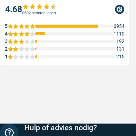
4.68
8602 beoordelingen
5
6954
4
1110
3
192
2
131
1
215
Snelle levering
Keurig
Snelle levering!
Goed verp
prijs
Geschreven door Nancy K. op 7 augustus 2026
Geschreve
Hulp of advies nodig?