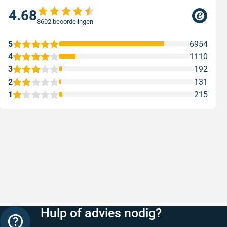
4.68
8602 beoordelingen
5
6954
4
1110
3
192
2
131
1
215
Snelle levering
Keurig
Snelle levering!
Goed verp
prijs
Geschreven door Nancy K. op 7 augustus 2026
Geschreve
Hulp of advies nodig?