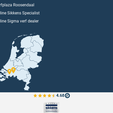
rfplaza Roosendaal
line Sikkens Specialist
line Sigma verf dealer
4.68
Bekijk de verfplaza beoordelingen