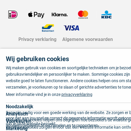
Privacy verklaring
Algemene voorwaarden
Wij gebruiken cookies
Wij maken gebruik van cookies en soortgelijke technieken om je bezo
gebruiksvriendelijker en persoonlijker te maken. Sommige cookies zij
website goed te laten functioneren. Andere cookies helpen ons om sta
verzamelen, je voorkeuren op te slaan of gerichte advertenties te tone
Meer informatie vind je in onze
privacyverklaring
Noodzakelijk
Deze zijn nodig voor een goede werking van de website. Ze zorgen er 
Analytisch
voor dat aan jou snel en correct de gewenste informatie wordt getoon
Statistische cookies helpen ons begrijpen hoe bezoekers de website g
Voorkeuren
dat je onze website bezoekt.
anoniem gegevens te verzamelen en te rapporteren.
Voorkeurscookies zorgen ervoor dat een website informatie kan onth
Marketing