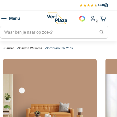
4.68
Bekijk de verfplaza beoord
Mijn be
Menu
Mijn pa
Account men
Naar mi
Mijn kl
Mijn g
Inlogge
Kleuren
Sherwin Williams
Sombrero SW 2169