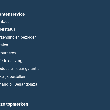
antenservice
ntact
derstatus
rzending en bezorgen
talen
tourneren
ferte aanvragen
oduct- en kleur garantie
kelijk bestellen
hang bij Behangplaza
ze topmerken