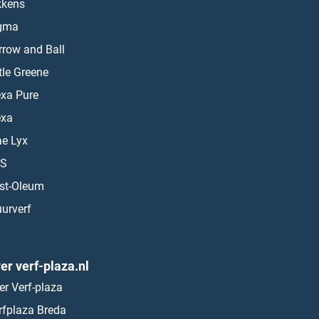
kkens
gma
rrow and Ball
ttle Greene
exa Pure
exa
ae Lyx
S
st-Oleum
urverf
er verf-plaza.nl
er Verf-plaza
rfplaza Breda