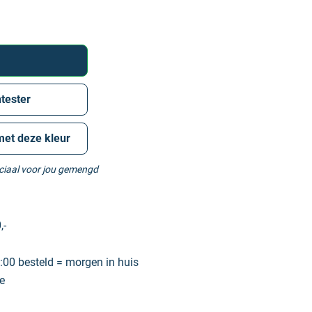
tester
met deze kleur
eciaal voor jou gemengd
,-
00 besteld = morgen in huis
e