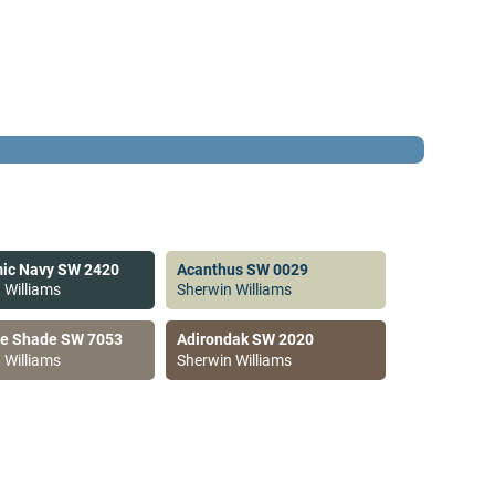
ic Navy SW 2420
Acanthus SW 0029
 Williams
Sherwin Williams
ve Shade SW 7053
Adirondak SW 2020
 Williams
Sherwin Williams