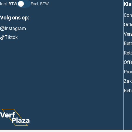
Kla
Incl. BTW
Excl. BTW
Con
Volg ons op:
Ord
Instagram
Ver
Tiktok
Bet
Ret
Off
Prod
Zake
Beh