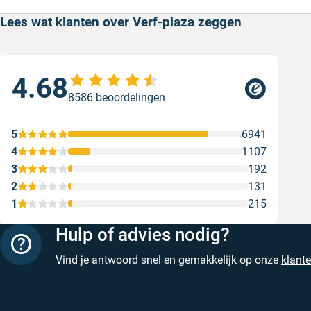
Lees wat klanten over Verf-plaza zeggen
4.68
Sne
8586 beoordelingen
Sne
Gesc
5
6941
4
1107
3
192
2
131
1
215
Hulp of advies nodig?
Vind je antwoord snel en gemakkelijk op onze
klant