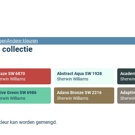
gen
Andere kleuren
 collectie
laze SW 6870
Abstract Aqua SW 1928
Academ
rwin Williams
Sherwin Williams
Sherwin
tive Green SW 6986
Adano Bronze SW 2216
Adapti
rwin Williams
Sherwin Williams
Sherwin
 kleur kan worden gemengd.