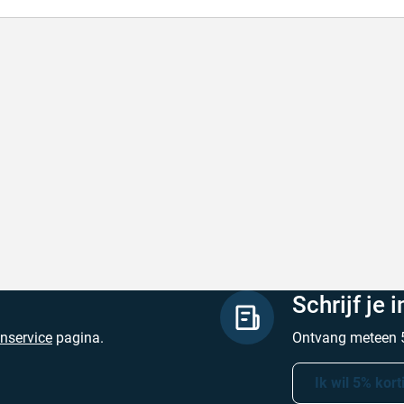
l en correct bezorgd
Prima verpakt e
l en correct bezorgd
Prima verpakt en
hreven door Heleen W. op 6 augustus 2026
Geschreven door Pa
Schrijf je 
enservice
pagina.
Ontvang meteen 5
Ik wil 5% kort