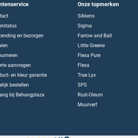
ntenservice
Onze topmerken
tact
Sikkens
erstatus
Sigma
zending en bezorgen
Farrow and Ball
alen
Little Greene
ourneren
Flexa Pure
erte aanvragen
Flexa
uct- en kleur garantie
Trae Lyx
lijk bestellen
SPS
ang bij Behangplaza
Rust-Oleum
Muurverf