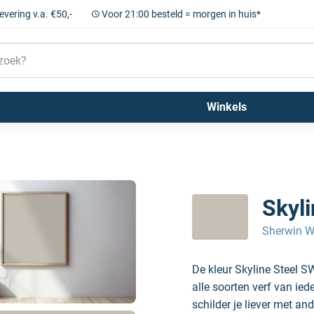
levering v.a. €50,-
Voor 21:00 besteld = morgen in huis*
Sigma
Farrow and Ball
Kleuren
Winkels
Skyl
Sherwin W
De kleur Skyline Steel 
alle soorten verf van ie
schilder je liever met and