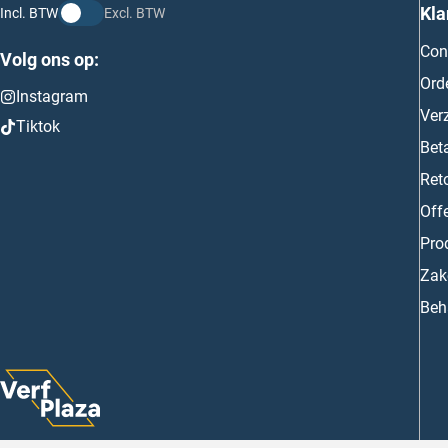
Kla
Incl. BTW
Excl. BTW
Con
Volg ons op:
Ord
Instagram
Ver
Tiktok
Bet
Ret
Off
Prod
Zake
Beh