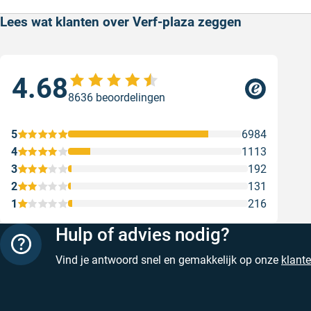
Lees wat klanten over Verf-plaza zeggen
4.68
Sne
8636 beoordelingen
Snel
web
5
6984
Gesc
4
1113
3
192
2
131
1
216
Hulp of advies nodig?
Vind je antwoord snel en gemakkelijk op onze
klant