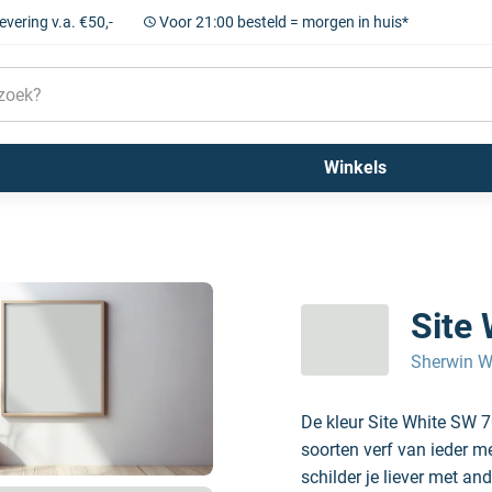
levering v.a. €50,-
Voor 21:00 besteld = morgen in huis*
Sigma
Farrow and Ball
Kleuren
Winkels
Site
Sherwin W
De kleur Site White SW 
soorten verf van ieder m
schilder je liever met and