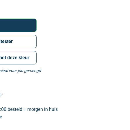
tester
met deze kleur
eciaal voor jou gemengd
,-
00 besteld = morgen in huis
e