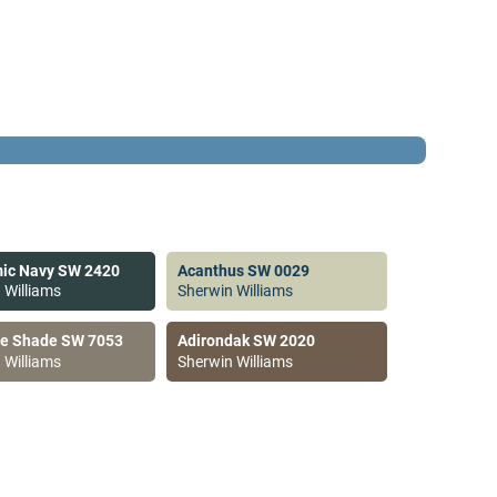
ic Navy SW 2420
Acanthus SW 0029
 Williams
Sherwin Williams
ve Shade SW 7053
Adirondak SW 2020
 Williams
Sherwin Williams