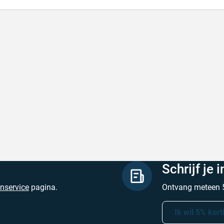
lle levering
Met (gr
le levering, prijzen zijn goed. En duidelijke
Met (gra
site
zijn
hreven door Henri d. op 8 augustus 2026
Geschrev
Schrijf je 
enservice
pagina.
Ontvang meteen 5
Ik wil 5% kort