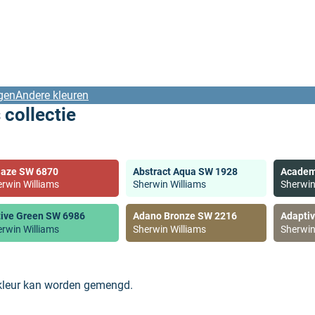
gen
Andere kleuren
 collectie
laze SW 6870
Abstract Aqua SW 1928
Academ
rwin Williams
Sherwin Williams
Sherwin
tive Green SW 6986
Adano Bronze SW 2216
Adapti
rwin Williams
Sherwin Williams
Sherwin
 kleur kan worden gemengd.