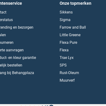
ntenservice
Onze topmerken
tact
Sikkens
erstatus
Sigma
zending en bezorgen
Farrow and Ball
alen
Little Greene
ourneren
Flexa Pure
erte aanvragen
Flexa
uct- en kleur garantie
Trae Lyx
lijk bestellen
SPS
ang bij Behangplaza
Rust-Oleum
Muurverf