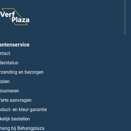
antenservice
ntact
derstatus
rzending en bezorgen
talen
tourneren
ferte aanvragen
oduct- en kleur garantie
kelijk bestellen
hang bij Behangplaza