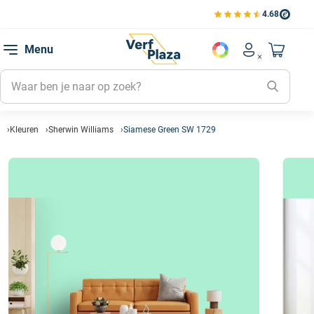
4.68
Bekijk de verfplaza beoord
Mijn be
Menu
Mijn pa
Account men
Naar mi
Mijn kl
Mijn g
Inlogge
Kleuren
Sherwin Williams
Siamese Green SW 1729