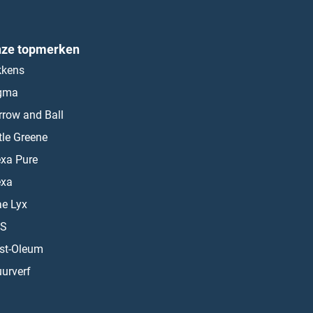
ze topmerken
kkens
gma
rrow and Ball
ttle Greene
exa Pure
exa
ae Lyx
S
st-Oleum
urverf