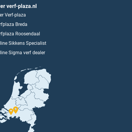
er verf-plaza.nl
er Verf-plaza
rfplaza Breda
rfplaza Roosendaal
line Sikkens Specialist
line Sigma verf dealer