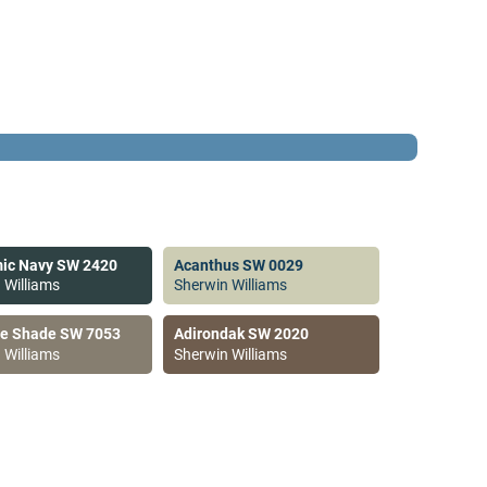
ic Navy SW 2420
Acanthus SW 0029
 Williams
Sherwin Williams
ve Shade SW 7053
Adirondak SW 2020
 Williams
Sherwin Williams