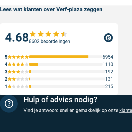
Lees wat klanten over Verf-plaza zeggen
4.68
Sne
8602 beoordelingen
Snel
Ges
5
6954
4
1110
3
192
2
131
1
215
Hulp of advies nodig?
Vind je antwoord snel en gemakkelijk op onze
klant