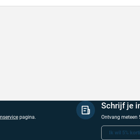
lle levering
Keurig
le levering!
Goed verpakt, sne
chreven door Nancy K. op 7 augustus 2026
Geschreven door O
Schrijf je 
enservice
pagina.
Ontvang meteen 5
Ik wil 5% kort