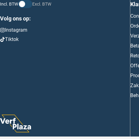
Kla
Incl. BTW
Excl. BTW
Con
Volg ons op:
Ord
Instagram
Ver
Tiktok
Bet
Ret
Off
Prod
Zake
Beh