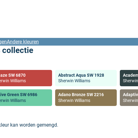
gen
Andere kleuren
 collectie
laze SW 6870
Abstract Aqua SW 1928
Academ
rwin Williams
Sherwin Williams
Sherwin
tive Green SW 6986
Adano Bronze SW 2216
Adapti
rwin Williams
Sherwin Williams
Sherwin
 kleur kan worden gemengd.