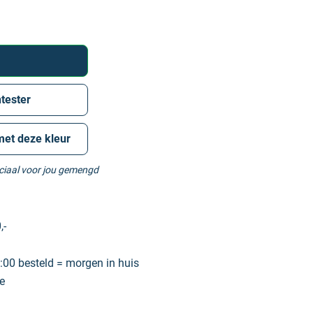
tester
met deze kleur
eciaal voor jou gemengd
,-
00 besteld = morgen in huis
e