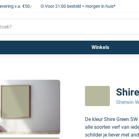
levering v.a. €50,-
Voor 21:00 besteld = morgen in huis*
Sigma
Farrow and Ball
Kleuren
Winkels
Shir
Sherwin W
De kleur Shire Green SW
alle soorten verf van ie
schilder je liever met and