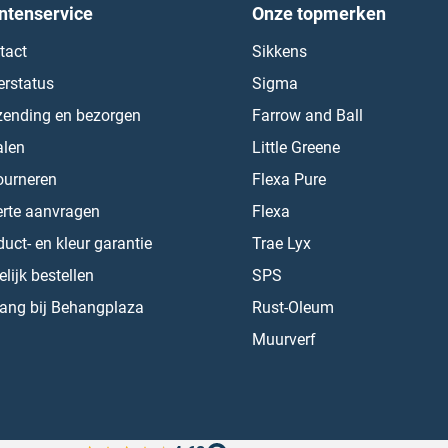
ntenservice
Onze topmerken
tact
Sikkens
erstatus
Sigma
zending en bezorgen
Farrow and Ball
alen
Little Greene
ourneren
Flexa Pure
erte aanvragen
Flexa
uct- en kleur garantie
Trae Lyx
lijk bestellen
SPS
ang bij Behangplaza
Rust-Oleum
Muurverf