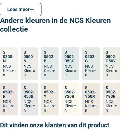
wit (W), zwart (S), geel (Y), rood (R), blauw (B) en
Lees meer
groen (G). Elke kleur in het systeem wordt
beschreven als een combinatie van deze
Andere kleuren in de NCS Kleuren
basiswaarnemingen.
collectie
Kleurcode structuur
: Een NCS-kleurcode bestaat
uit vier delen, zoals
:
S
: Staat voor
S 2030-Y50R
“Second Edition” en geeft aan dat het de
S
S
S
S
S
S
bijgewerkte versie van het systeem is.
0300-
0500-
0502-
0502-
0502-
0502-
N
N
B
B50G
G
G50Y
20
: Het percentage zwart in de kleur (zwartheid).
NCS
NCS
NCS
NCS
NCS
NCS
30
: De kleurverzadiging of chromaticiteit (hoe
Kleure
Kleure
Kleure
Kleure
Kleure
Kleure
n
n
n
n
n
n
sterk of intens de kleur is).
Y50R
: De tint, hier een menging van 50% geel (Y)
S
S
S
S
S
S
en 50% rood (R). Dit betekent dat de kleur een
0502-
0502-
0502-
0502-
0502-
0502-
R
R50B
Y
Y20R
Y50R
Y80R
oranjeachtig tint heeft.
NCS
NCS
NCS
NCS
NCS
NCS
Kleure
Kleure
Kleure
Kleure
Kleure
Kleure
Naast dit gaat NCS nog veel verder en zet het kleuren
n
n
n
n
n
n
in driedimensionale “kleurruimte” en gebruikt het een
Dit vinden onze klanten van dit product
NCS-kleurencirkel en -driehoek. Dit is vrij ingewikkeld