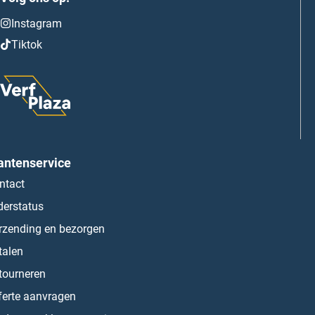
Instagram
Tiktok
antenservice
ntact
derstatus
rzending en bezorgen
talen
tourneren
ferte aanvragen