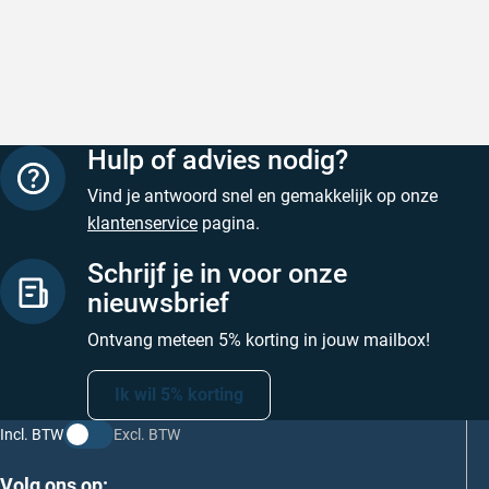
NCS kleurenwaaier een betere keus.
Snelle levering!
Goed verp
Een veel gestelde vraag is welke NCS kleur is RAL
prijs
Geschreven door Nancy K. op 7 augustus 2026
9010? Het antwoord hierop is eenvoudig: NCS heeft
Geschreve
geen RAL kleuren en dus ook niet
RAL 9010
. Dit geldt
ook voor andere populaire RAL kleuren.
Hulp of advies nodig?
Vind je antwoord snel en gemakkelijk op onze
klantenservice
pagina.
Schrijf je in voor onze
nieuwsbrief
Ontvang meteen 5% korting in jouw mailbox!
Ik wil 5% korting
Incl. BTW
Excl. BTW
Volg ons op: