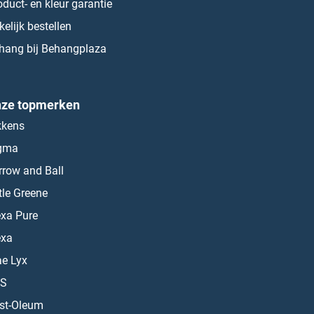
oduct- en kleur garantie
kelijk bestellen
hang bij Behangplaza
ze topmerken
kkens
gma
rrow and Ball
ttle Greene
exa Pure
exa
ae Lyx
S
st-Oleum