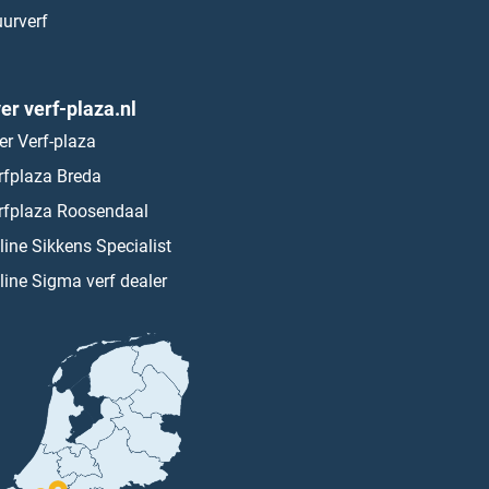
urverf
er verf-plaza.nl
er Verf-plaza
rfplaza Breda
rfplaza Roosendaal
line Sikkens Specialist
line Sigma verf dealer