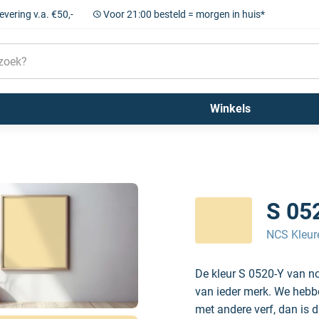
levering v.a. €50,-
Voor 21:00 besteld = morgen in huis*
Sigma
Farrow and Ball
Kleuren
Winkels
S 05
NCS Kleur
De kleur S 0520-Y van nc
van ieder merk. We hebben
met andere verf, dan is d