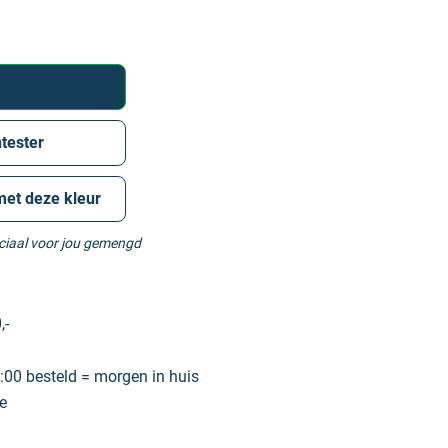
tester
met deze kleur
eciaal voor jou gemengd
,-
00 besteld = morgen in huis
e