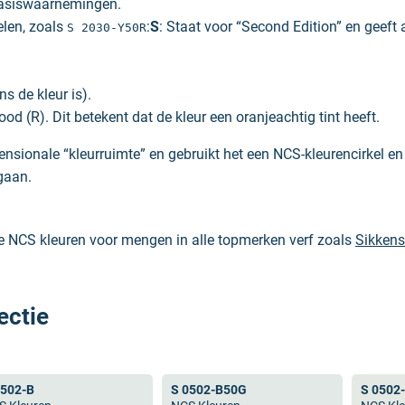
basiswaarnemingen.
elen, zoals
:
S
: Staat voor “Second Edition” en geeft 
S 2030-Y50R
ns de kleur is).
od (R). Dit betekent dat de kleur een oranjeachtig tint heeft.
nsionale “kleurruimte” en gebruikt het een NCS-kleurencirkel en -
gaan.
le NCS kleuren voor mengen in alle topmerken verf zoals
Sikkens
’s waardoor je altijd verzekerd bent van de juiste NCS kleur.
ectie
 Beide zijn wel enorm populair en worden naast de verfwereld oo
n RAL alleen standaard kleuren heeft. Wanneer je een hele speci
0502-B
S 0502-B50G
S 0502
ntwoord hierop is eenvoudig: NCS heeft geen RAL kleuren en dus