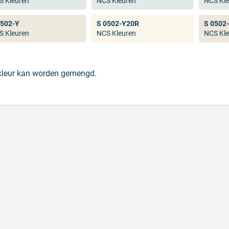
S Kleuren
NCS Kleuren
NCS Kle
0502-Y
S 0502-Y20R
S 0502
S Kleuren
NCS Kleuren
NCS Kle
 kleur kan worden gemengd.
lle levering
Keurig
le levering!
Goed verpakt, sne
chreven door Nancy K. op 7 augustus 2026
Geschreven door O