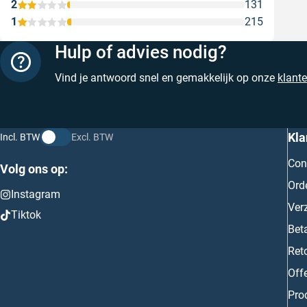
2
131
1
215
Hulp of advies nodig?
Vind je antwoord snel en gemakkelijk op onze
klant
Kla
Incl. BTW
Excl. BTW
Con
Volg ons op:
Ord
Instagram
Ver
Tiktok
Bet
Ret
Off
Prod