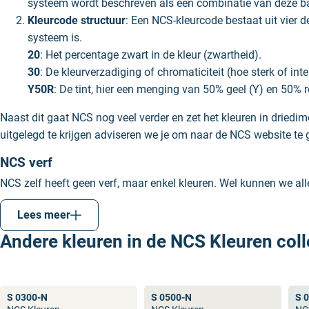
systeem wordt beschreven als een combinatie van deze 
Kleurcode structuur
: Een NCS-kleurcode bestaat uit vier d
systeem is.
20
: Het percentage zwart in de kleur (zwartheid).
30
: De kleurverzadiging of chromaticiteit (hoe sterk of inte
Y50R
: De tint, hier een menging van 50% geel (Y) en 50% ro
Naast dit gaat NCS nog veel verder en zet het kleuren in driedime
uitgelegd te krijgen adviseren we je om naar de NCS website te 
NCS verf
NCS zelf heeft geen verf, maar enkel kleuren. Wel kunnen we al
mengen we onder officiële mengmachines met originele kleurpasta
Lees meer
Het verschil tussen NCS en RAL
Andere kleuren in de NCS Kleuren coll
NCS en
RAL
zijn twee verschillende kleurensystemen en merken.
verschil tussen NCS en RAL is dat NCS veel meer kleuren heeft e
betere keus.
S 0300-N
S 0500-N
S 
Een veel gestelde vraag is welke NCS kleur is RAL 9010? Het a