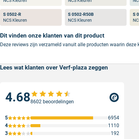
NCS Kleuren
NCS Kleuren
NC
populaire RAL kleuren.
S 0502-R
S 0502-R50B
S 
NCS Kleuren
NCS Kleuren
NC
Dit vinden onze klanten van dit product
Deze reviews zijn verzameld vanuit alle producten waarin deze
Lees wat klanten over Verf-plaza zeggen
4.68
Sne
8602 beoordelingen
Snel
Ges
5
6954
4
1110
3
192