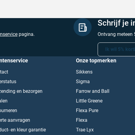
Schrijf je 
enservice
pagina.
Ontvang meteen 5
Ik wil 5% kort
ntenservice
Onze topmerken
tact
Sikkens
erstatus
Sigma
zending en bezorgen
Farrow and Ball
alen
Little Greene
ourneren
Flexa Pure
erte aanvragen
Flexa
uct- en kleur garantie
Trae Lyx