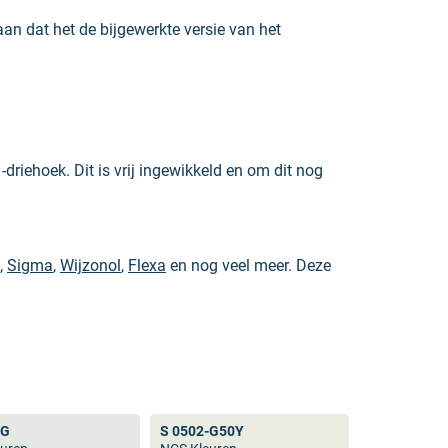
aan dat het de bijgewerkte versie van het
driehoek. Dit is vrij ingewikkeld en om dit nog
,
Sigma
,
Wijzonol
,
Flexa
en nog veel meer. Deze
k gebruikt in andere industrieën. Het grote
fieke kleur zoekt is de NCS kleurenwaaier een
-G
S 0502-G50Y
 ook niet
RAL 9010
. Dit geldt ook voor andere