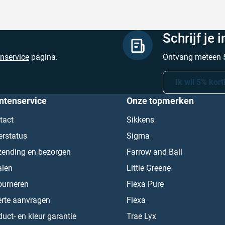
Schrijf je 
enservice
pagina.
Ontvang meteen 5
Ik wil 5% kort
ntenservice
Onze topmerken
tact
Sikkens
erstatus
Sigma
zending en bezorgen
Farrow and Ball
alen
Little Greene
ourneren
Flexa Pure
erte aanvragen
Flexa
uct- en kleur garantie
Trae Lyx