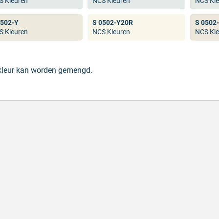
S Kleuren
NCS Kleuren
NCS Kle
0502-Y
S 0502-Y20R
S 0502
S Kleuren
NCS Kleuren
NCS Kle
 kleur kan worden gemengd.
lle levering
Keurig
le levering!
Goed verpakt, sne
chreven door Nancy K. op 7 augustus 2026
Geschreven door O