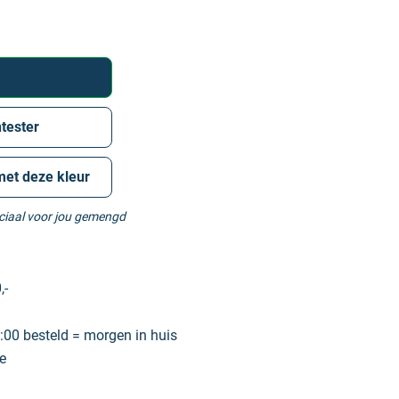
tester
met deze kleur
eciaal voor jou gemengd
,-
00 besteld = morgen in huis
e