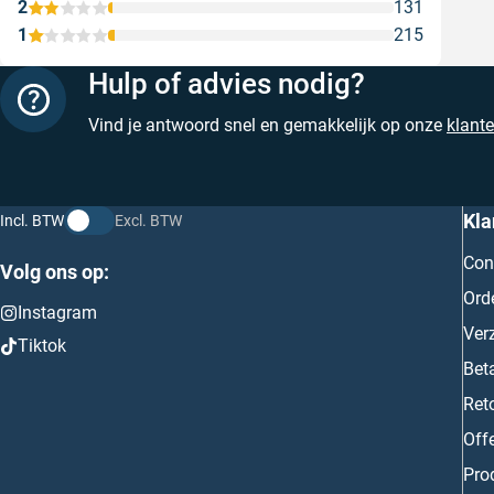
2
131
1
215
Hulp of advies nodig?
Vind je antwoord snel en gemakkelijk op onze
klant
Kla
Incl. BTW
Excl. BTW
Con
Volg ons op:
Ord
Instagram
Ver
Tiktok
Bet
Ret
Off
Prod