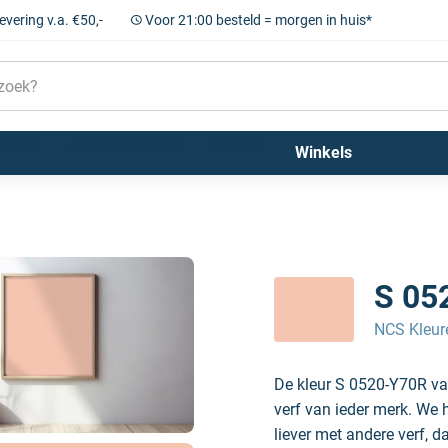
levering v.a. €50,-
Voor 21:00 besteld = morgen in huis*
Sigma
Farrow and Ball
Kleuren
Winkels
S 05
NCS Kleur
De kleur S 0520-Y70R va
verf van ieder merk. We 
liever met andere verf, d