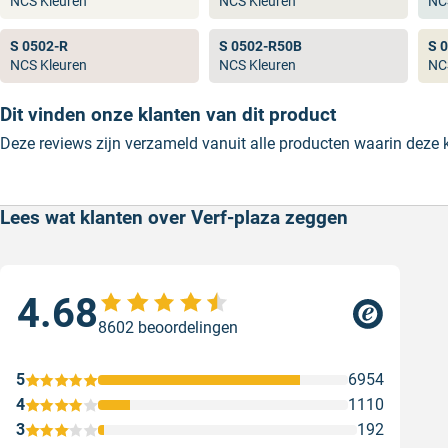
NCS Kleuren
NCS Kleuren
NC
populaire RAL kleuren.
S 0502-R
S 0502-R50B
S 
NCS Kleuren
NCS Kleuren
NC
Dit vinden onze klanten van dit product
Deze reviews zijn verzameld vanuit alle producten waarin deze
Lees wat klanten over Verf-plaza zeggen
4.68
Sne
8602 beoordelingen
Snel
Ges
5
6954
4
1110
3
192