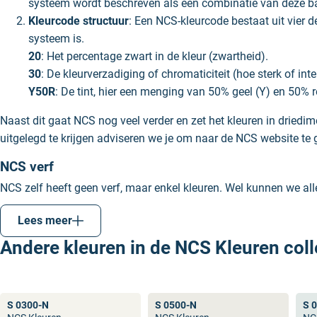
systeem wordt beschreven als een combinatie van deze 
Kleurcode structuur
: Een NCS-kleurcode bestaat uit vier d
systeem is.
20
: Het percentage zwart in de kleur (zwartheid).
30
: De kleurverzadiging of chromaticiteit (hoe sterk of inte
Y50R
: De tint, hier een menging van 50% geel (Y) en 50% ro
Naast dit gaat NCS nog veel verder en zet het kleuren in driedime
uitgelegd te krijgen adviseren we je om naar de NCS website te 
NCS verf
NCS zelf heeft geen verf, maar enkel kleuren. Wel kunnen we al
mengen we onder officiële mengmachines met originele kleurpasta
Lees meer
Het verschil tussen NCS en RAL
Andere kleuren in de NCS Kleuren coll
NCS en
RAL
zijn twee verschillende kleurensystemen en merken.
verschil tussen NCS en RAL is dat NCS veel meer kleuren heeft e
betere keus.
S 0300-N
S 0500-N
S 
Een veel gestelde vraag is welke NCS kleur is RAL 9010? Het a