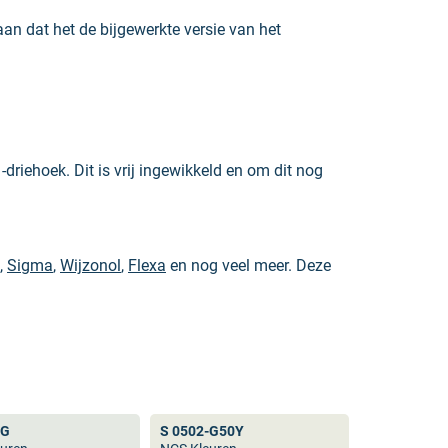
aan dat het de bijgewerkte versie van het
driehoek. Dit is vrij ingewikkeld en om dit nog
,
Sigma
,
Wijzonol
,
Flexa
en nog veel meer. Deze
k gebruikt in andere industrieën. Het grote
fieke kleur zoekt is de NCS kleurenwaaier een
-G
S 0502-G50Y
 ook niet
RAL 9010
. Dit geldt ook voor andere