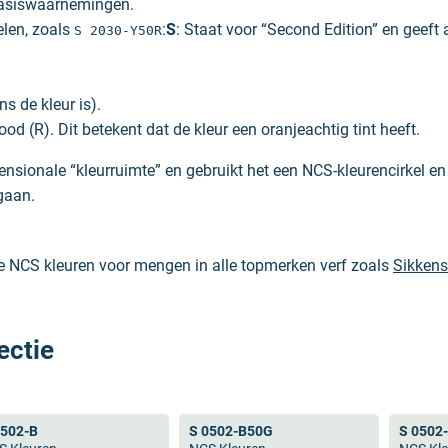
basiswaarnemingen.
elen, zoals
:
S
: Staat voor “Second Edition” en geeft 
S 2030-Y50R
ns de kleur is).
od (R). Dit betekent dat de kleur een oranjeachtig tint heeft.
nsionale “kleurruimte” en gebruikt het een NCS-kleurencirkel en -
gaan.
le NCS kleuren voor mengen in alle topmerken verf zoals
Sikkens
’s waardoor je altijd verzekerd bent van de juiste NCS kleur.
ectie
 Beide zijn wel enorm populair en worden naast de verfwereld oo
n RAL alleen standaard kleuren heeft. Wanneer je een hele speci
0502-B
S 0502-B50G
S 0502
ntwoord hierop is eenvoudig: NCS heeft geen RAL kleuren en dus