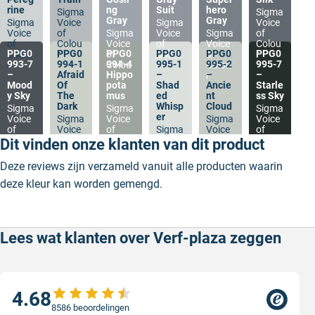
rine
ng
Suit
hero
Sigma
Sigma
Gray
Gray
Sigma
Voice
Sigma
Voice
Voice
of
Sigma
Voice
Sigma
of
of
Colou
Voice
of
Voice
Colou
PPG0
PPG0
PPG0
PPG0
PPG0
PPG0
Colou
r
of
Colou
of
r
993-7
994-1
994-4
995-1
995-2
995-7
r
Colou
r
Colou
–
Afraid
Hippo
–
–
–
r
r
Mood
Of
pota
Shad
Ancie
Starle
y Sky
The
mus
ed
nt
ss Sky
Dark
Whisp
Cloud
Sigma
Sigma
Sigma
er
Voice
Sigma
Voice
Sigma
Voice
of
Voice
of
Sigma
Voice
of
Colou
of
Colou
Voice
of
Colou
Dit vinden onze klanten van dit product
r
Colou
r
of
Colou
r
r
Colou
r
Deze reviews zijn verzameld vanuit alle producten waarin
r
deze kleur kan worden gemengd.
Lees wat klanten over Verf-plaza zeggen
4.68
8586 beoordelingen