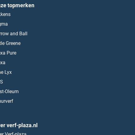
ze topmerken
kkens
gma
rrow and Ball
ttle Greene
exa Pure
exa
ae Lyx
S
st-Oleum
urverf
er verf-plaza.nl
er Verf-plaza