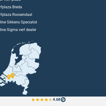
rfplaza Breda
rfplaza Roosendaal
line Sikkens Specialist
line Sigma verf dealer
4.68
Bekijk de verfplaza beoordelingen