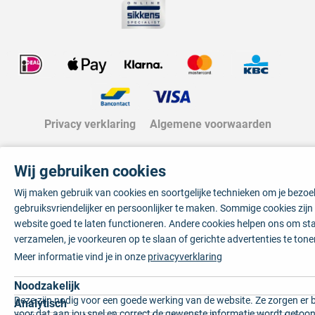
Privacy verklaring
Algemene voorwaarden
Wij gebruiken cookies
Wij maken gebruik van cookies en soortgelijke technieken om je bezo
gebruiksvriendelijker en persoonlijker te maken. Sommige cookies zij
website goed te laten functioneren. Andere cookies helpen ons om sta
verzamelen, je voorkeuren op te slaan of gerichte advertenties te tone
Meer informatie vind je in onze
privacyverklaring
Noodzakelijk
Deze zijn nodig voor een goede werking van de website. Ze zorgen er 
Analytisch
voor dat aan jou snel en correct de gewenste informatie wordt getoon