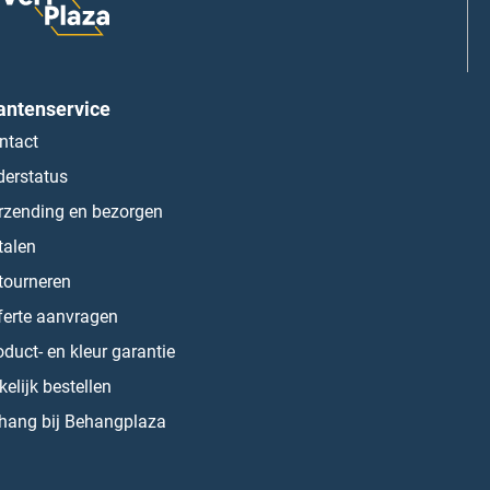
antenservice
ntact
derstatus
rzending en bezorgen
talen
tourneren
ferte aanvragen
oduct- en kleur garantie
kelijk bestellen
hang bij Behangplaza