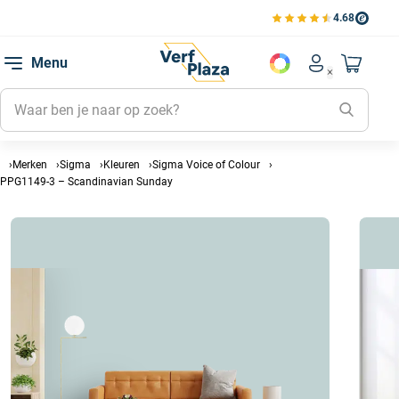
4.68
Bekijk de verfplaza beoord
Mijn be
Menu
Mijn pa
Account men
Naar mi
Mijn kl
Mijn g
Inlogge
Merken
Sigma
Kleuren
Sigma Voice of Colour
PPG1149-3 – Scandinavian Sunday