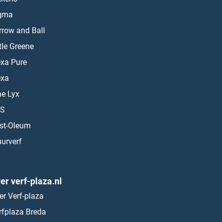
gma
rrow and Ball
ttle Greene
exa Pure
exa
ae Lyx
S
st-Oleum
urverf
er verf-plaza.nl
er Verf-plaza
rfplaza Breda