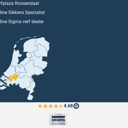
rfplaza Roosendaal
line Sikkens Specialist
line Sigma verf dealer
4.68
Bekijk de verfplaza beoordelingen