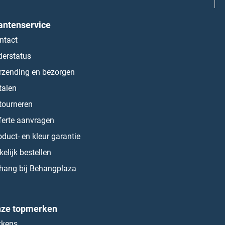
antenservice
ntact
derstatus
rzending en bezorgen
talen
tourneren
ferte aanvragen
oduct- en kleur garantie
kelijk bestellen
hang bij Behangplaza
ze topmerken
kkens