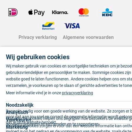
Privacy verklaring
Algemene voorwaarden
Wij gebruiken cookies
Wij maken gebruik van cookies en soortgelijke technieken om je bezo
gebruiksvriendelijker en persoonlijker te maken. Sommige cookies zij
website goed te laten functioneren. Andere cookies helpen ons om sta
verzamelen, je voorkeuren op te slaan of gerichte advertenties te tone
Meer informatie vind je in onze
privacyverklaring
Noodzakelijk
Deze zijn nodig voor een goede werking van de website. Ze zorgen er 
Analytisch
voor dat aan jou snel en correct de gewenste informatie wordt getoon
Statistische cookies helpen ons begrijpen hoe bezoekers de website g
Voorkeuren
dat je onze website bezoekt.
anoniem gegevens te verzamelen en te rapporteren.
Voorkeurscookies zorgen ervoor dat een website informatie kan onth
Marketing
invloed is op het gedrag en de vormgeving van de website, zoals de t