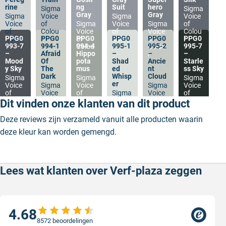
rine
ng
Suit
hero
Sigma
Sigma
Gray
Gray
Sigma
Voice
Sigma
Voice
Voice
of
Sigma
Voice
Sigma
of
of
Colou
Voice
of
Voice
Colou
PPG0
PPG0
PPG0
PPG0
PPG0
PPG0
Colou
r
of
Colou
of
r
993-7
994-1
994-4
995-1
995-2
995-7
r
Colou
r
Colou
–
Afraid
Hippo
–
–
–
r
r
Mood
Of
pota
Shad
Ancie
Starle
y Sky
The
mus
ed
nt
ss Sky
Dark
Whisp
Cloud
Sigma
Sigma
Sigma
er
Voice
Sigma
Voice
Sigma
Voice
of
Voice
of
Sigma
Voice
of
Colou
of
Colou
Voice
of
Colou
Dit vinden onze klanten van dit product
r
Colou
r
of
Colou
r
r
Colou
r
Deze reviews zijn verzameld vanuit alle producten waarin
r
deze kleur kan worden gemengd.
Lees wat klanten over Verf-plaza zeggen
4.68
8572 beoordelingen