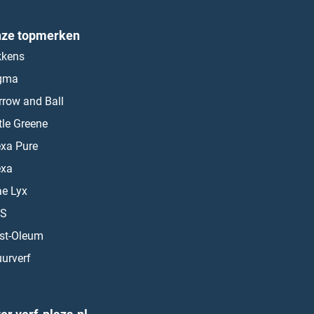
ze topmerken
kkens
gma
rrow and Ball
ttle Greene
exa Pure
exa
ae Lyx
S
st-Oleum
urverf