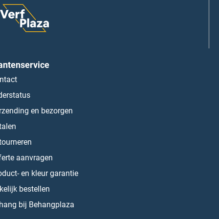
antenservice
ntact
derstatus
rzending en bezorgen
talen
tourneren
ferte aanvragen
oduct- en kleur garantie
kelijk bestellen
hang bij Behangplaza