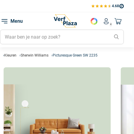
4.68
Bekijk de verfplaza beoord
Mijn be
Menu
Mijn pa
Account men
Naar mi
Mijn kl
Mijn g
Inlogge
Kleuren
Sherwin Williams
Picturesque Green SW 2235