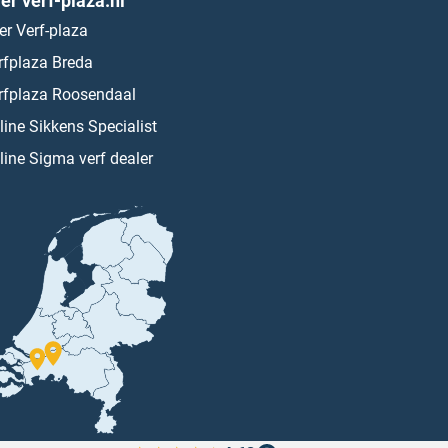
er verf-plaza.nl
er Verf-plaza
rfplaza Breda
rfplaza Roosendaal
line Sikkens Specialist
line Sigma verf dealer