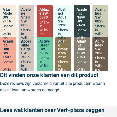
A La
Abalo
Ablaz
Abstr
Acade
Acant
Mode
ne
e SW
act
mic
hus
SW
Shell
6870
Aqua
Navy
SW
7116
SW
SW
SW
0029
Sherw
6050
1928
2420
Sherw
in
Sherw
in
Sherw
Willia
Sherw
Sherw
in
Willia
in
ms
in
in
Willia
ms
Willia
Willia
Willia
ms
Acapu
Acces
Active
Adan
Adapt
Adiro
ms
ms
ms
lco
sible
Green
o
ive
ndak
Sun
Beige
SW
Bronz
Shad
SW
SW
SW
6986
e SW
e SW
2020
1607
7036
2216
7053
Sherw
Sherw
Sherw
Sherw
in
Sherw
Sherw
in
in
in
Willia
in
in
Willia
Willia
Willia
ms
Willia
Willia
ms
ms
ms
ms
ms
Dit vinden onze klanten van dit product
Deze reviews zijn verzameld vanuit alle producten waarin
deze kleur kan worden gemengd.
Lees wat klanten over Verf-plaza zeggen