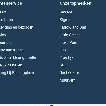
ntenservice
Onze topmerken
tact
Sikkens
erstatus
Sigma
zending en bezorgen
Farrow and Ball
alen
Little Greene
ourneren
Flexa Pure
erte aanvragen
Flexa
uct- en kleur garantie
Trae Lyx
lijk bestellen
SPS
ang bij Behangplaza
Rust-Oleum
Muurverf