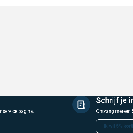
de producten, snelle levering en goede
Goed v
vice
Goed ver
de producten, snelle levering en goede service
Geschrev
hreven door M. V. op 5 augustus 2026
Schrijf je 
enservice
pagina.
Ontvang meteen 5
Ik wil 5% kort