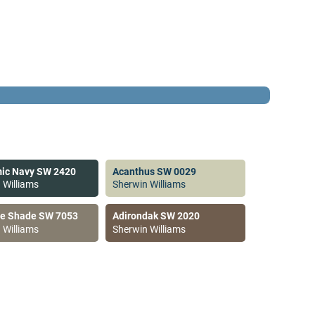
ic Navy SW 2420
Acanthus SW 0029
 Williams
Sherwin Williams
ve Shade SW 7053
Adirondak SW 2020
 Williams
Sherwin Williams