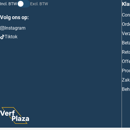
Kla
Incl. BTW
Excl. BTW
Con
Volg ons op:
Ord
Instagram
Ver
Tiktok
Bet
Ret
Off
Prod
Zake
Beh