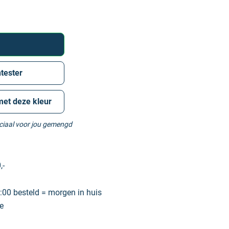
tester
met deze kleur
eciaal voor jou gemengd
,-
00 besteld = morgen in huis
e