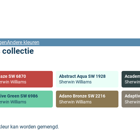
gen
Andere kleuren
 collectie
laze SW 6870
Abstract Aqua SW 1928
Academ
rwin Williams
Sherwin Williams
Sherwin
tive Green SW 6986
Adano Bronze SW 2216
Adapti
rwin Williams
Sherwin Williams
Sherwin
 kleur kan worden gemengd.