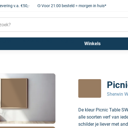
levering v.a. €50,-
Voor 21:00 besteld = morgen in huis*
Sigma
Farrow and Ball
Kleuren
Winkels
Picn
Sherwin W
De kleur Picnic Table S
alle soorten verf van ie
schilder je liever met and