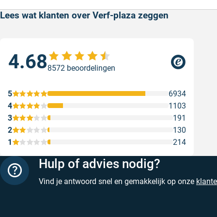
Lees wat klanten over Verf-plaza zeggen
4.68
Goe
8572 beoordelingen
ser
Goe
5
6934
Gesc
4
1103
3
191
2
130
1
214
Hulp of advies nodig?
Vind je antwoord snel en gemakkelijk op onze
klant