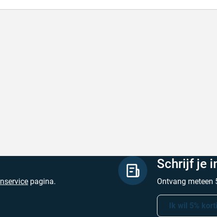
lle levering
Keurig
le levering!
Goed verpakt, sne
chreven door Nancy K. op 7 augustus 2026
Geschreven door O
Schrijf je 
enservice
pagina.
Ontvang meteen 5
Ik wil 5% kort