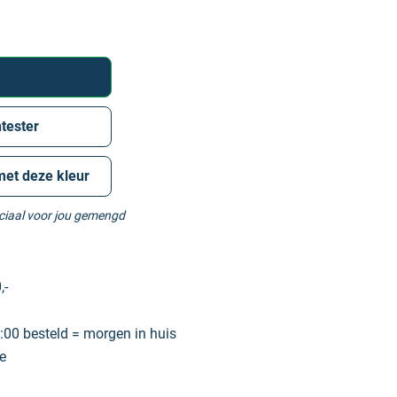
tester
met deze kleur
eciaal voor jou gemengd
,-
00 besteld = morgen in huis
e