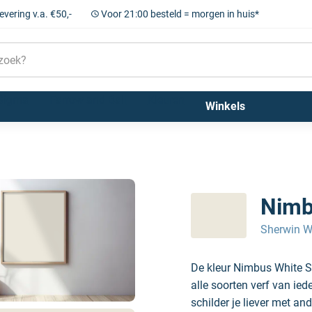
levering v.a. €50,-
Voor 21:00 besteld = morgen in huis*
Sigma
Farrow and Ball
Kleuren
Winkels
Nimb
Sherwin W
De kleur Nimbus White S
alle soorten verf van ie
schilder je liever met and