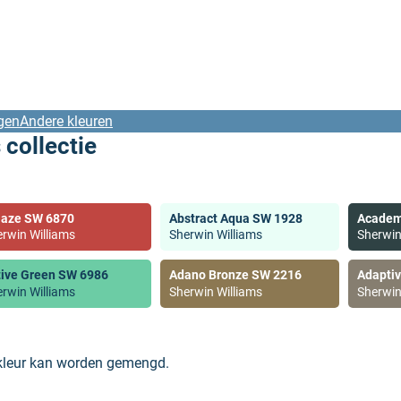
gen
Andere kleuren
 collectie
laze SW 6870
Abstract Aqua SW 1928
Academ
rwin Williams
Sherwin Williams
Sherwin
tive Green SW 6986
Adano Bronze SW 2216
Adapti
rwin Williams
Sherwin Williams
Sherwin
 kleur kan worden gemengd.