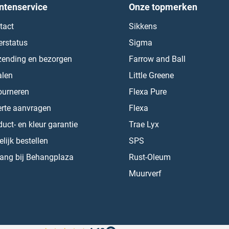
ntenservice
Onze topmerken
tact
Sikkens
erstatus
Sigma
zending en bezorgen
Farrow and Ball
alen
Little Greene
ourneren
Flexa Pure
erte aanvragen
Flexa
uct- en kleur garantie
Trae Lyx
lijk bestellen
SPS
ang bij Behangplaza
Rust-Oleum
Muurverf