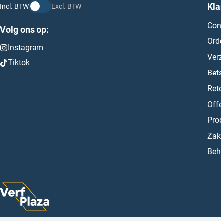
Kla
Incl. BTW
Excl. BTW
Con
Volg ons op:
Ord
Instagram
Ver
Tiktok
Bet
Ret
Off
Prod
Zake
Beh