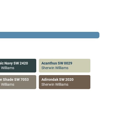
ic Navy SW 2420
Acanthus SW 0029
 Williams
Sherwin Williams
ve Shade SW 7053
Adirondak SW 2020
 Williams
Sherwin Williams