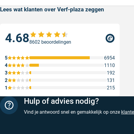
Lees wat klanten over Verf-plaza zeggen
4.68
Sne
8602 beoordelingen
Snel
Ges
5
6954
4
1110
3
192
2
131
1
215
Hulp of advies nodig?
Vind je antwoord snel en gemakkelijk op onze
klant