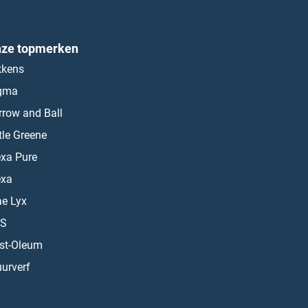
ze topmerken
kkens
gma
rrow and Ball
ttle Greene
exa Pure
exa
ae Lyx
S
st-Oleum
urverf