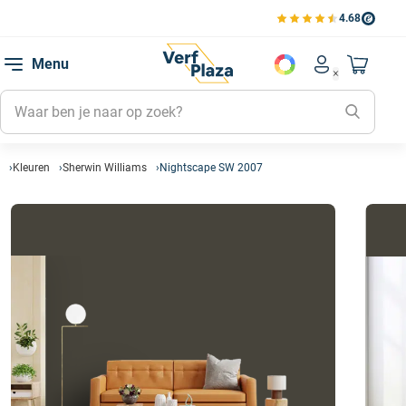
4.68
Bekijk de verfplaza beoord
Mijn be
Menu
Mijn pa
Account men
Naar mi
Mijn kl
Mijn g
Inlogge
Kleuren
Sherwin Williams
Nightscape SW 2007