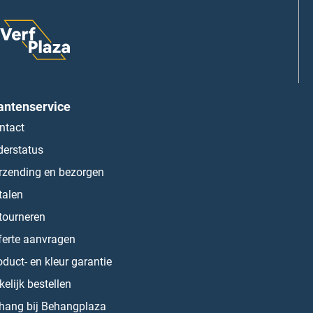
antenservice
ntact
derstatus
rzending en bezorgen
talen
tourneren
ferte aanvragen
oduct- en kleur garantie
kelijk bestellen
hang bij Behangplaza