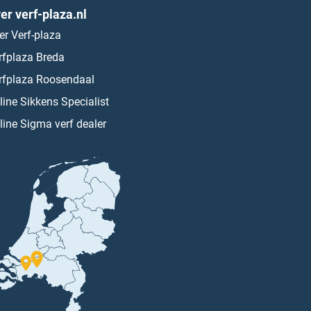
er verf-plaza.nl
er Verf-plaza
rfplaza Breda
rfplaza Roosendaal
line Sikkens Specialist
line Sigma verf dealer