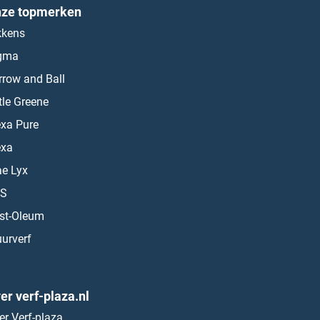
ze topmerken
kkens
gma
rrow and Ball
ttle Greene
exa Pure
exa
ae Lyx
S
st-Oleum
urverf
er verf-plaza.nl
er Verf-plaza