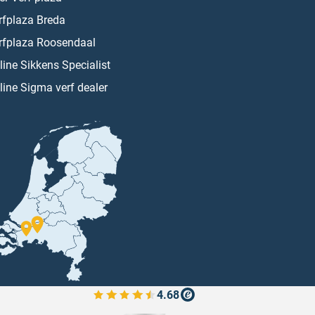
rfplaza Breda
rfplaza Roosendaal
line Sikkens Specialist
line Sigma verf dealer
4.68
Bekijk de verfplaza beoordelingen