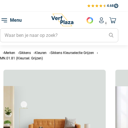
4.68
Bekijk de verfplaza beoord
Mijn be
Menu
Mijn pa
Account men
Naar mi
Mijn kl
Mijn g
Inlogge
Merken
Sikkens
Kleuren
Sikkens Kleurselectie Grijzen
MN.01.81 (Kleursel. Grijzen)