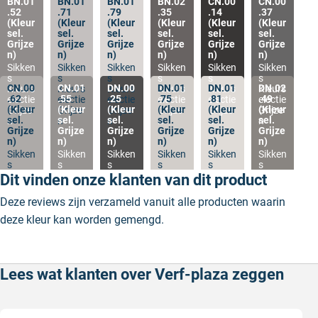
BN.01
BN.01
BN.01
BN.02
CN.00
CN.00
.52
.71
.79
.35
.14
.37
(Kleur
(Kleur
(Kleur
(Kleur
(Kleur
(Kleur
sel.
sel.
sel.
sel.
sel.
sel.
Grijze
Grijze
Grijze
Grijze
Grijze
Grijze
n)
n)
n)
n)
n)
n)
Sikken
Sikken
Sikken
Sikken
Sikken
Sikken
s
s
s
s
s
s
CN.00
CN.01
DN.00
DN.01
DN.01
DN.02
Kleurs
Kleurs
Kleurs
Kleurs
Kleurs
Kleurs
.62
.55
.25
.75
.81
.49
electie
electie
electie
electie
electie
electie
(Kleur
(Kleur
(Kleur
(Kleur
(Kleur
(Kleur
Grijze
Grijze
Grijze
Grijze
Grijze
Grijze
sel.
sel.
sel.
sel.
sel.
sel.
n
n
n
n
n
n
Grijze
Grijze
Grijze
Grijze
Grijze
Grijze
n)
n)
n)
n)
n)
n)
Sikken
Sikken
Sikken
Sikken
Sikken
Sikken
s
s
s
s
s
s
Kleurs
Kleurs
Kleurs
Kleurs
Kleurs
Kleurs
Dit vinden onze klanten van dit product
electie
electie
electie
electie
electie
electie
Grijze
Grijze
Grijze
Grijze
Grijze
Grijze
Deze reviews zijn verzameld vanuit alle producten waarin
n
n
n
n
n
n
deze kleur kan worden gemengd.
Lees wat klanten over Verf-plaza zeggen