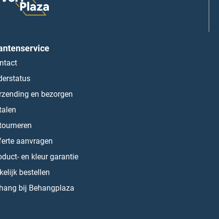
antenservice
ntact
derstatus
rzending en bezorgen
talen
tourneren
ferte aanvragen
oduct- en kleur garantie
kelijk bestellen
hang bij Behangplaza