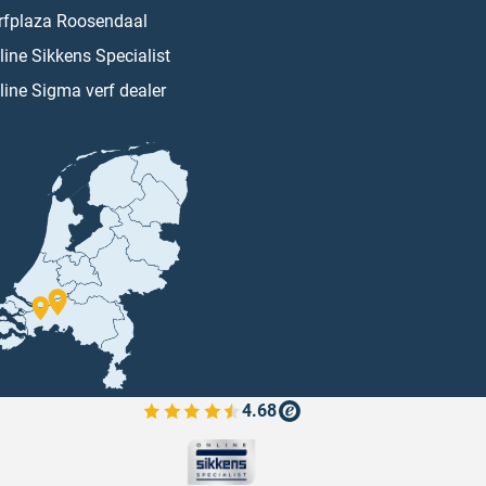
rfplaza Roosendaal
line Sikkens Specialist
line Sigma verf dealer
4.68
Bekijk de verfplaza beoordelingen