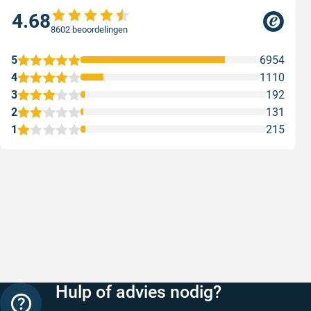
4.68
8602 beoordelingen
5
6954
4
1110
3
192
2
131
1
215
Snelle levering
Keurig
Snelle levering!
Goed verp
prijs
Geschreven door Nancy K. op 7 augustus 2026
Geschreve
Hulp of advies nodig?