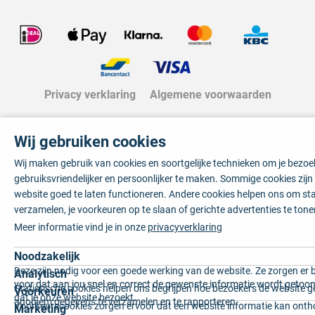
Privacy verklaring
Algemene voorwaarden
Wij gebruiken cookies
Wij maken gebruik van cookies en soortgelijke technieken om je bezo
gebruiksvriendelijker en persoonlijker te maken. Sommige cookies zij
website goed te laten functioneren. Andere cookies helpen ons om sta
verzamelen, je voorkeuren op te slaan of gerichte advertenties te tone
Meer informatie vind je in onze
privacyverklaring
Noodzakelijk
Deze zijn nodig voor een goede werking van de website. Ze zorgen er 
Analytisch
voor dat aan jou snel en correct de gewenste informatie wordt getoon
Statistische cookies helpen ons begrijpen hoe bezoekers de website g
Voorkeuren
dat je onze website bezoekt.
anoniem gegevens te verzamelen en te rapporteren.
Voorkeurscookies zorgen ervoor dat een website informatie kan onth
Marketing