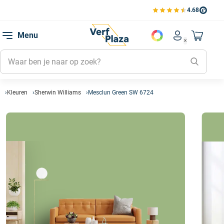
4.68
Bekijk de verfplaza beoord
Mijn be
Menu
Mijn pa
Account men
Naar mi
Mijn kl
Mijn g
Inlogge
Kleuren
Sherwin Williams
Mesclun Green SW 6724