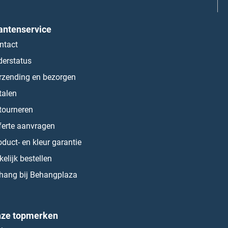
antenservice
ntact
derstatus
rzending en bezorgen
talen
tourneren
ferte aanvragen
oduct- en kleur garantie
kelijk bestellen
hang bij Behangplaza
ze topmerken