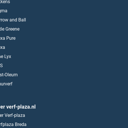
kkens
gma
rrow and Ball
ttle Greene
exa Pure
exa
ae Lyx
S
st-Oleum
urverf
er verf-plaza.nl
er Verf-plaza
rfplaza Breda