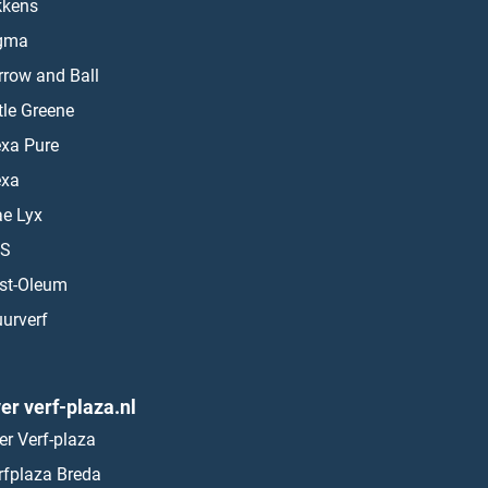
kkens
gma
rrow and Ball
ttle Greene
exa Pure
exa
ae Lyx
S
st-Oleum
urverf
er verf-plaza.nl
er Verf-plaza
rfplaza Breda