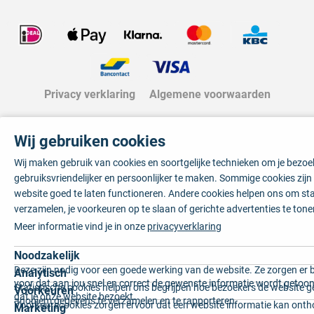
Privacy verklaring
Algemene voorwaarden
Wij gebruiken cookies
Wij maken gebruik van cookies en soortgelijke technieken om je bezo
gebruiksvriendelijker en persoonlijker te maken. Sommige cookies zij
website goed te laten functioneren. Andere cookies helpen ons om sta
verzamelen, je voorkeuren op te slaan of gerichte advertenties te tone
Meer informatie vind je in onze
privacyverklaring
Noodzakelijk
Deze zijn nodig voor een goede werking van de website. Ze zorgen er 
Analytisch
voor dat aan jou snel en correct de gewenste informatie wordt getoon
Statistische cookies helpen ons begrijpen hoe bezoekers de website g
Voorkeuren
dat je onze website bezoekt.
anoniem gegevens te verzamelen en te rapporteren.
Voorkeurscookies zorgen ervoor dat een website informatie kan onth
Marketing