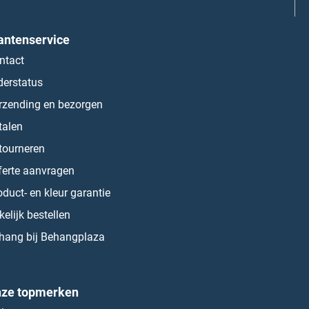
antenservice
ntact
derstatus
rzending en bezorgen
talen
tourneren
ferte aanvragen
oduct- en kleur garantie
kelijk bestellen
hang bij Behangplaza
ze topmerken