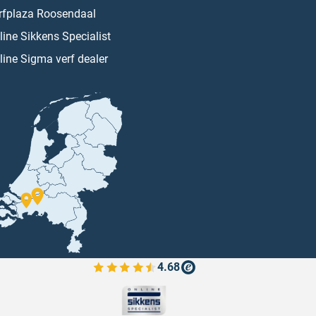
rfplaza Roosendaal
line Sikkens Specialist
line Sigma verf dealer
4.68
Bekijk de verfplaza beoordelingen