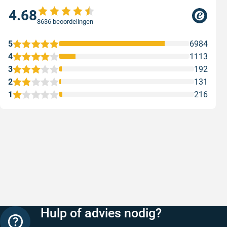
4.68
8636 beoordelingen
5
6984
4
1113
3
192
2
131
1
216
Snelle levering
Met (grat
Snelle levering, prijzen zijn goed. En
Met (grati
duidelijke website
sterren zi
Geschreven door Henri d. op 8 augustus 2026
Geschreven
Hulp of advies nodig?