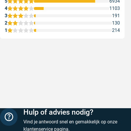
5
6934
4
1103
3
191
2
130
1
214
Goede producten, snelle levering en
Goed ver
goede service
Goed verpa
Goede producten, snelle levering en goede
Geschreven
service
Geschreven door M. V. op 5 augustus 2026
Hulp of advies nodig?
Vind je antwoord snel en gemakkelijk op onze
klantenservice
pagina.