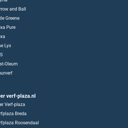
rrow and Ball
ttle Greene
exa Pure
exa
ae Lyx
S
st-Oleum
urverf
er verf-plaza.nl
er Verf-plaza
rfplaza Breda
rfplaza Roosendaal