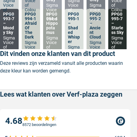
Sigma
Voice
Sigma
Voice
Voice
of
Sigma
Voice
Sigma
of
of
Colou
Voice
of
Voice
Colou
PPG0
PPG0
PPG0
PPG0
PPG0
PPG0
Colou
r
of
Colou
of
r
993-7
994-1
994-4
995-1
995-2
995-7
r
Colou
r
Colou
–
Afraid
Hippo
–
–
–
r
r
Mood
Of
pota
Shad
Ancie
Starle
y Sky
The
mus
ed
nt
ss Sky
Dark
Whisp
Cloud
Sigma
Sigma
Sigma
er
Voice
Sigma
Voice
Sigma
Voice
of
Voice
of
Sigma
Voice
of
Colou
of
Colou
Voice
of
Colou
Dit vinden onze klanten van dit product
r
Colou
r
of
Colou
r
r
Colou
r
Deze reviews zijn verzameld vanuit alle producten waarin
r
deze kleur kan worden gemengd.
Lees wat klanten over Verf-plaza zeggen
4.68
8572 beoordelingen