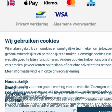
Privacy verklaring
Algemene voorwaarden
Wij gebruiken cookies
Wij maken gebruik van cookies en soortgelijke technieken om je bezo
gebruiksvriendelijker en persoonlijker te maken. Sommige cookies zij
website goed te laten functioneren. Andere cookies helpen ons om sta
verzamelen, je voorkeuren op te slaan of gerichte advertenties te tone
Meer informatie vind je in onze
privacyverklaring
Noodzakelijk
Deze zijn nodig voor een goede werking van de website. Ze zorgen er 
Analytisch
voor dat aan jou snel en correct de gewenste informatie wordt getoon
Statistische cookies helpen ons begrijpen hoe bezoekers de website g
Voorkeuren
dat je onze website bezoekt.
anoniem gegevens te verzamelen en te rapporteren.
Voorkeurscookies zorgen ervoor dat een website informatie kan onth
Marketing
invloed is op het gedrag en de vormgeving van de website, zoals de t
Hierdoor kunnen wij en adverteerders aan de hand van jouw surfged
voorkeur of de regio waar u woont.
gepersonaliseerde online advertenties en op maat gemaakte content 