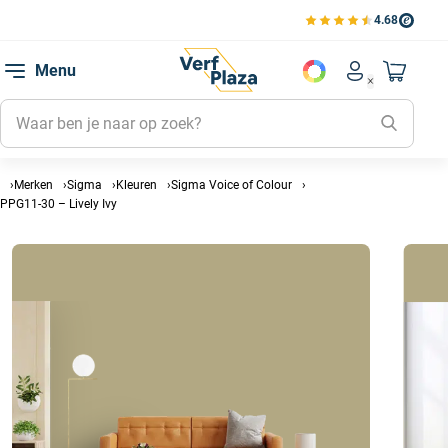
4.68
Bekijk de verfplaza beoord
Mijn be
Menu
Mijn pa
Account men
Naar mi
Mijn kl
Mijn g
Inlogge
Merken
Sigma
Kleuren
Sigma Voice of Colour
PPG11-30 – Lively Ivy