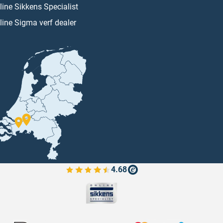
line Sikkens Specialist
line Sigma verf dealer
4.68
Bekijk de verfplaza beoordelingen