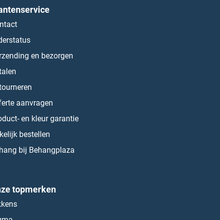
antenservice
ntact
derstatus
rzending en bezorgen
talen
tourneren
ferte aanvragen
oduct- en kleur garantie
kelijk bestellen
hang bij Behangplaza
ze topmerken
kkens
gma