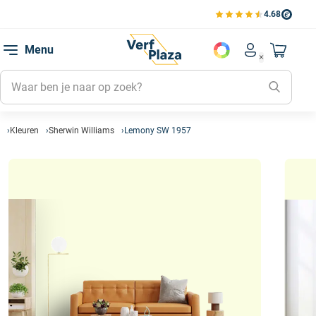
4.68
Bekijk de verfplaza beoord
Mijn be
Menu
Mijn pa
Account men
Naar mi
Mijn kl
Mijn g
Inlogge
Kleuren
Sherwin Williams
Lemony SW 1957