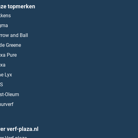
ze topmerken
kkens
gma
rrow and Ball
ttle Greene
exa Pure
exa
ae Lyx
S
st-Oleum
urverf
er verf-plaza.nl