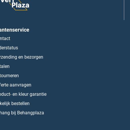
antenservice
ntact
derstatus
rzending en bezorgen
talen
tourneren
ferte aanvragen
oduct- en kleur garantie
kelijk bestellen
hang bij Behangplaza