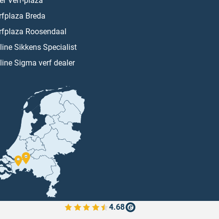
er Verf-plaza
rfplaza Breda
rfplaza Roosendaal
line Sikkens Specialist
line Sigma verf dealer
4.68
Bekijk de verfplaza beoordelingen