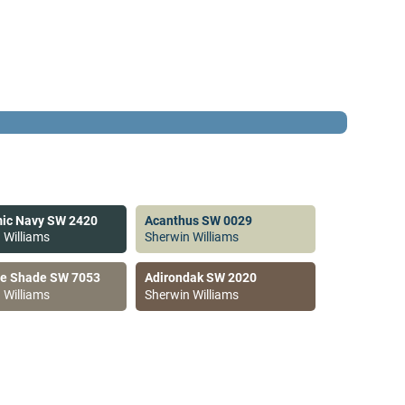
ic Navy SW 2420
Acanthus SW 0029
 Williams
Sherwin Williams
ve Shade SW 7053
Adirondak SW 2020
 Williams
Sherwin Williams