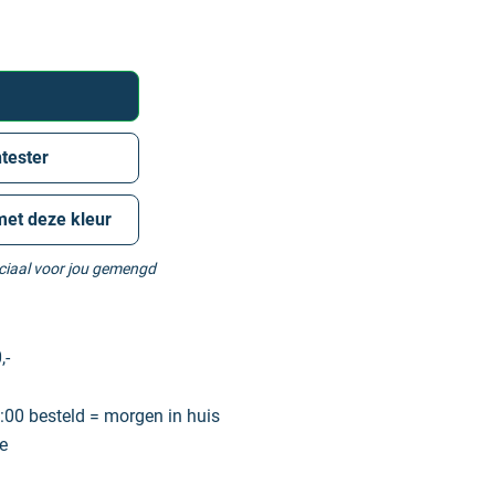
tester
met deze kleur
eciaal voor jou gemengd
,-
00 besteld = morgen in huis
e