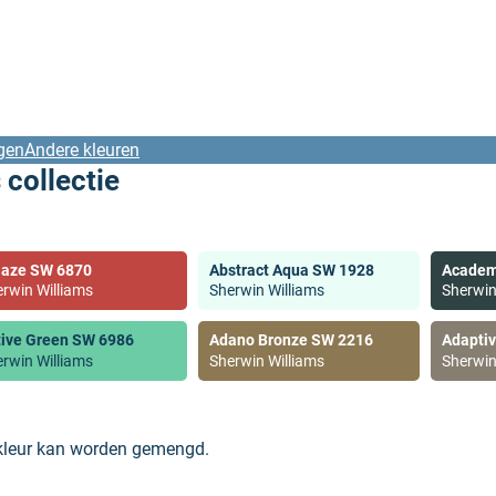
gen
Andere kleuren
 collectie
laze SW 6870
Abstract Aqua SW 1928
Academ
rwin Williams
Sherwin Williams
Sherwin
tive Green SW 6986
Adano Bronze SW 2216
Adapti
rwin Williams
Sherwin Williams
Sherwin
 kleur kan worden gemengd.