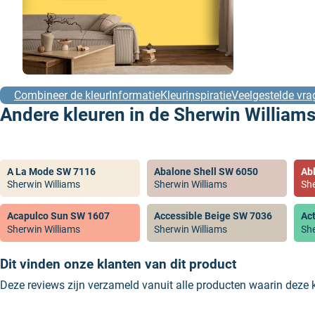
Combineer de kleur
Informatie
Kleurinspiratie
Veelgestelde vra
Andere kleuren in de Sherwin Williams
A La Mode SW 7116
Abalone Shell SW 6050
Ab
Sherwin Williams
Sherwin Williams
She
Acapulco Sun SW 1607
Accessible Beige SW 7036
Ac
Sherwin Williams
Sherwin Williams
She
Dit vinden onze klanten van dit product
Deze reviews zijn verzameld vanuit alle producten waarin deze