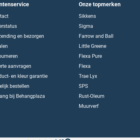
ntenservice
Onze topmerken
tact
Sikkens
erstatus
Sigma
zending en bezorgen
Farrow and Ball
alen
Little Greene
ourneren
Flexa Pure
erte aanvragen
Flexa
uct- en kleur garantie
Trae Lyx
lijk bestellen
SPS
ang bij Behangplaza
Rust-Oleum
Muurverf