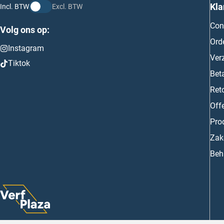
Kla
Incl. BTW
Excl. BTW
Con
Volg ons op:
Ord
Instagram
Ver
Tiktok
Bet
Ret
Off
Prod
Zake
Beh