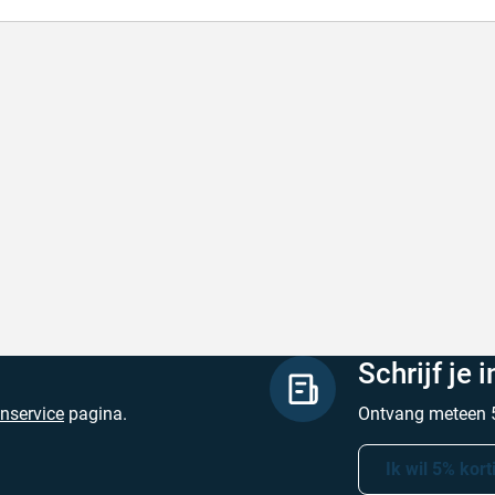
l en correct bezorgd
Prima verpakt e
l en correct bezorgd
Prima verpakt en
hreven door Heleen W. op 6 augustus 2026
Geschreven door Pa
Schrijf je 
enservice
pagina.
Ontvang meteen 5
Ik wil 5% kort