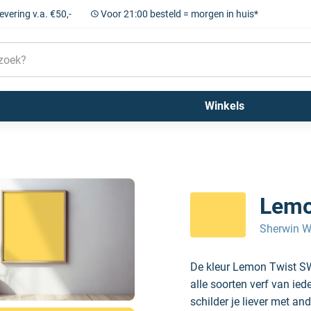
levering v.a. €50,-
Voor 21:00 besteld = morgen in huis*
Sigma
Farrow and Ball
Kleuren
Winkels
Lemo
Sherwin W
De kleur Lemon Twist SW
alle soorten verf van ie
schilder je liever met and