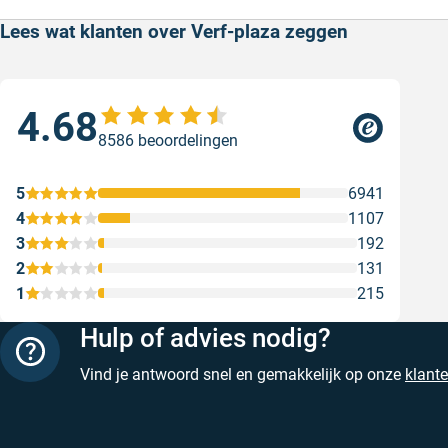
Lees wat klanten over Verf-plaza zeggen
4.68
Sne
8586 beoordelingen
Sne
Gesc
5
6941
4
1107
3
192
2
131
1
215
Hulp of advies nodig?
Vind je antwoord snel en gemakkelijk op onze
klant