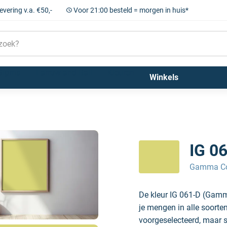
levering v.a. €50,-
Voor 21:00 besteld = morgen in huis*
Sigma
Farrow and Ball
Kleuren
Winkels
IG 0
Gamma Col
De kleur IG 061-D (Gamm
je mengen in alle soorte
voorgeselecteerd, maar sc