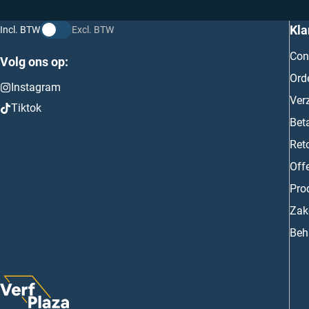
Kla
Incl. BTW
Excl. BTW
Con
Volg ons op:
Ord
Instagram
Ver
Tiktok
Bet
Ret
Off
Prod
Zake
Beh