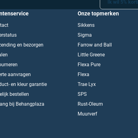
Ik wil 5% kort
ntenservice
Onze topmerken
tact
Sikkens
erstatus
Sigma
zending en bezorgen
Farrow and Ball
alen
Little Greene
ourneren
Flexa Pure
erte aanvragen
Flexa
uct- en kleur garantie
Trae Lyx
lijk bestellen
SPS
ang bij Behangplaza
Rust-Oleum
Muurverf