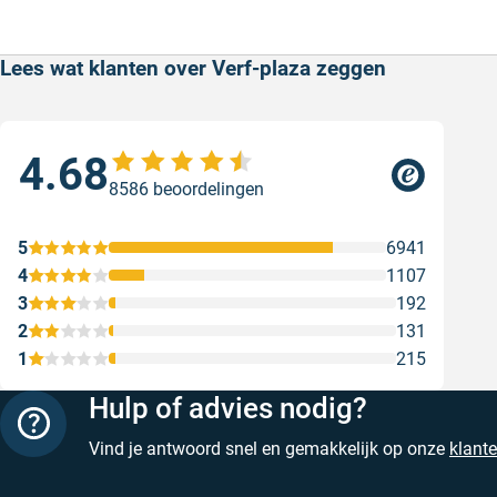
Lees wat klanten over Verf-plaza zeggen
4.68
Sne
8586 beoordelingen
Sne
Gesc
5
6941
4
1107
3
192
2
131
1
215
Hulp of advies nodig?
Vind je antwoord snel en gemakkelijk op onze
klant