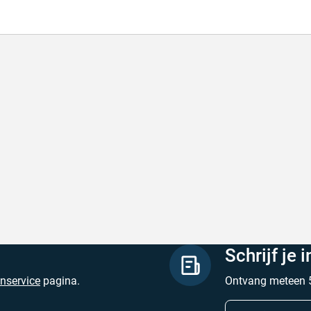
l en correct bezorgd
Prima verpakt e
l en correct bezorgd
Prima verpakt en
hreven door Heleen W. op 6 augustus 2026
Geschreven door Pa
Schrijf je 
enservice
pagina.
Ontvang meteen 5