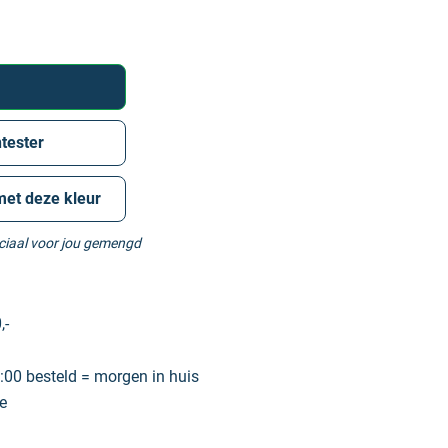
tester
met deze kleur
eciaal voor jou gemengd
,-
00 besteld = morgen in huis
e