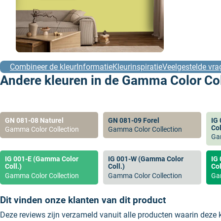
Combineer de kleur
Informatie
Kleurinspiratie
Veelgestelde vra
Andere kleuren in de Gamma Color Coll
GN 081-08 Naturel
GN 081-09 Forel
IG
Col
Gamma Color Collection
Gamma Color Collection
Ga
IG 001-E (Gamma Color
IG 001-W (Gamma Color
IG
Coll.)
Coll.)
Col
Gamma Color Collection
Gamma Color Collection
Ga
Dit vinden onze klanten van dit product
Deze reviews zijn verzameld vanuit alle producten waarin deze