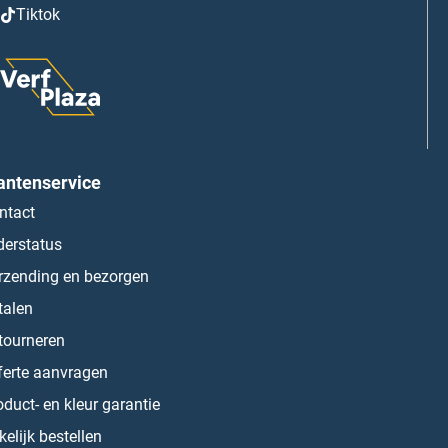
Tiktok
antenservice
ntact
derstatus
rzending en bezorgen
talen
tourneren
ferte aanvragen
oduct- en kleur garantie
kelijk bestellen