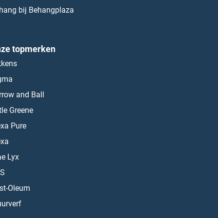
hang bij Behangplaza
ze topmerken
kkens
gma
rrow and Ball
ttle Greene
exa Pure
exa
ae Lyx
S
st-Oleum
urverf