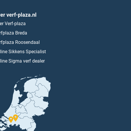
er verf-plaza.nl
er Verf-plaza
rfplaza Breda
rfplaza Roosendaal
line Sikkens Specialist
line Sigma verf dealer