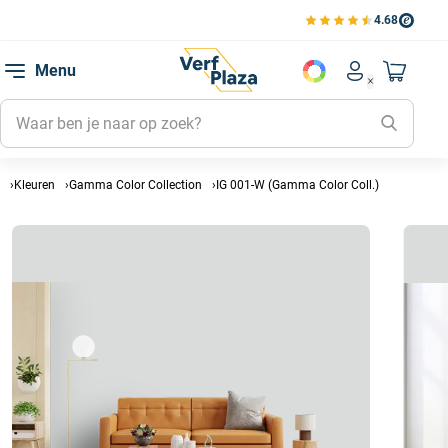
4.68
Bekijk de verfplaza beoord
Mijn be
Menu
Mijn pa
Account men
Naar mi
Mijn kl
Mijn g
Inlogge
Kleuren
Gamma Color Collection
IG 001-W (Gamma Color Coll.)