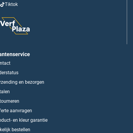
Tiktok
antenservice
ntact
derstatus
rzending en bezorgen
talen
tourneren
ferte aanvragen
oduct- en kleur garantie
kelijk bestellen