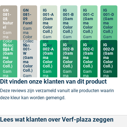
GN
GN
IG
IG
IG
IG
081-
081-
001-A
001-B
001-C
001-D
08
09
(Gam
(Gam
(Gam
(Gam
Natur
Forel
ma
ma
ma
ma
el
Color
Color
Color
Color
Gam
Coll.)
Coll.)
Coll.)
Coll.)
Gam
ma
ma
Color
Gam
Gam
Gam
Gam
Color
Collec
ma
ma
ma
ma
IG
IG
IG
IG
IG
IG
Collec
tion
Color
Color
Color
Color
001-E
001-
002-A
002-B
002-C
002-D
tion
Collec
Collec
Collec
Collec
(Gam
W
(Gam
(Gam
(Gam
(Gam
tion
tion
tion
tion
ma
(Gam
ma
ma
ma
ma
Color
ma
Color
Color
Color
Color
Coll.)
Color
Coll.)
Coll.)
Coll.)
Coll.)
Coll.)
Gam
Gam
Gam
Gam
Gam
ma
Gam
ma
ma
ma
ma
Color
ma
Color
Color
Color
Color
Dit vinden onze klanten van dit product
Collec
Color
Collec
Collec
Collec
Collec
tion
Collec
tion
tion
tion
tion
Deze reviews zijn verzameld vanuit alle producten waarin
tion
deze kleur kan worden gemengd.
Lees wat klanten over Verf-plaza zeggen