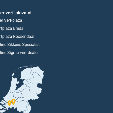
er verf-plaza.nl
er Verf-plaza
rfplaza Breda
rfplaza Roosendaal
line Sikkens Specialist
line Sigma verf dealer