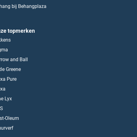
hang bij Behangplaza
ze topmerken
kkens
gma
rrow and Ball
ttle Greene
exa Pure
exa
ae Lyx
S
st-Oleum
urverf