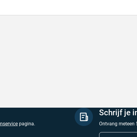
l en correct bezorgd
Prima verpakt e
l en correct bezorgd
Prima verpakt en
hreven door Heleen W. op 6 augustus 2026
Geschreven door Pa
Schrijf je 
enservice
pagina.
Ontvang meteen 5