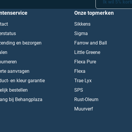
Ik wil 5% kort
ntenservice
Onze topmerken
tact
Sikkens
erstatus
Sigma
zending en bezorgen
Farrow and Ball
alen
Little Greene
ourneren
Flexa Pure
erte aanvragen
Flexa
uct- en kleur garantie
Trae Lyx
lijk bestellen
SPS
ang bij Behangplaza
Rust-Oleum
Muurverf