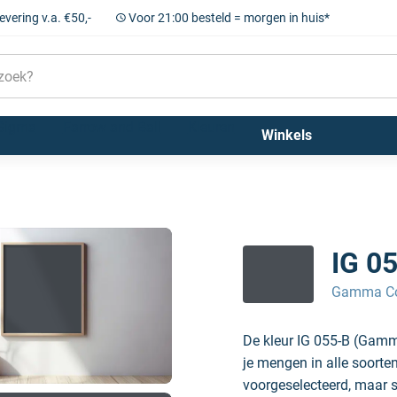
levering v.a. €50,-
Voor 21:00 besteld = morgen in huis*
Sigma
Farrow and Ball
Kleuren
Winkels
IG 0
Gamma Col
De kleur IG 055-B (Gamm
je mengen in alle soorte
voorgeselecteerd, maar sc