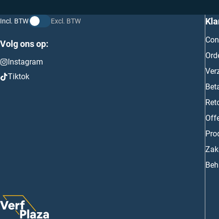
Kla
Incl. BTW
Excl. BTW
Con
Volg ons op:
Ord
Instagram
Ver
Tiktok
Bet
Ret
Off
Prod
Zake
Beh