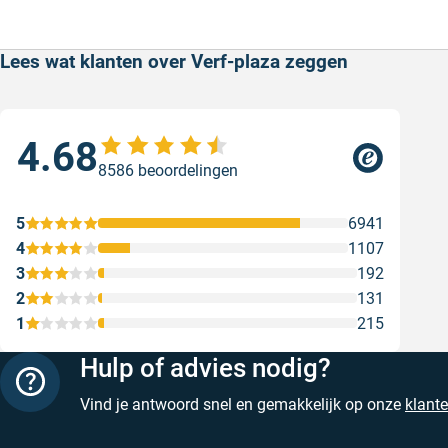
Lees wat klanten over Verf-plaza zeggen
4.68
Sne
8586 beoordelingen
Sne
Gesc
5
6941
4
1107
3
192
2
131
1
215
Hulp of advies nodig?
Vind je antwoord snel en gemakkelijk op onze
klant