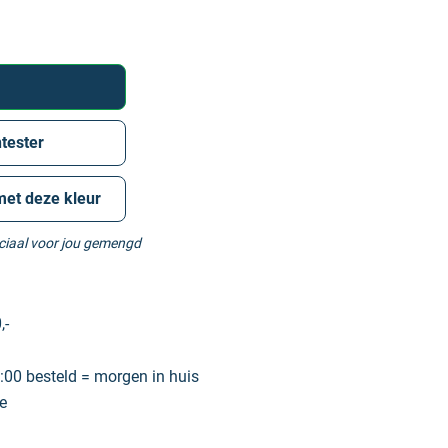
tester
met deze kleur
eciaal voor jou gemengd
,-
00 besteld = morgen in huis
e