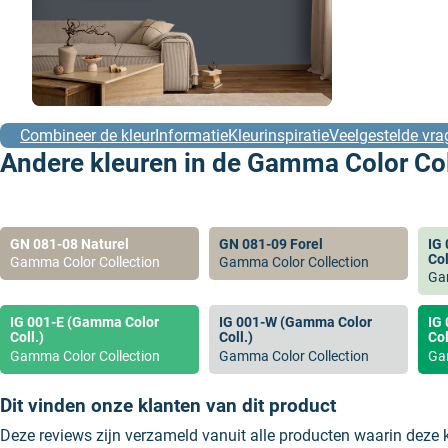
Combineer de kleur
Informatie
Kleurinspiratie
Veelgestelde vra
Andere kleuren in de Gamma Color Coll
GN 081-08 Naturel
GN 081-09 Forel
IG
Col
Gamma Color Collection
Gamma Color Collection
Ga
IG 001-E (Gamma Color
IG 001-W (Gamma Color
IG
Coll.)
Coll.)
Col
Gamma Color Collection
Gamma Color Collection
Ga
Dit vinden onze klanten van dit product
Deze reviews zijn verzameld vanuit alle producten waarin deze