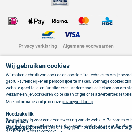
Privacy verklaring
Algemene voorwaarden
Wij gebruiken cookies
Wij maken gebruik van cookies en soortgelijke technieken om je bezo
gebruiksvriendelijker en persoonlijker te maken. Sommige cookies zij
website goed te laten functioneren. Andere cookies helpen ons om sta
verzamelen, je voorkeuren op te slaan of gerichte advertenties te tone
Meer informatie vind je in onze
privacyverklaring
Noodzakelijk
Deze zijn nodig voor een goede werking van de website. Ze zorgen er 
Analytisch
voor dat aan jou snel en correct de gewenste informatie wordt getoon
Statistische cookies helpen ons begrijpen hoe bezoekers de website g
Voorkeuren
dat je onze website bezoekt.