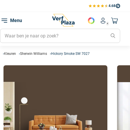
4.68
Bestell
Bekijk de verfplaza beoord
Favorie
Menu
Account men
Naar mi
Favorie
Mijn kl
Mijn g
Kleuren
Sherwin Williams
Hickory Smoke SW 7027
Inlogge