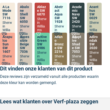
A La
Abalo
Ablaz
Abstr
Acade
Acant
Mode
ne
e SW
act
mic
hus
SW
Shell
6870
Aqua
Navy
SW
7116
SW
SW
SW
0029
Sherw
6050
1928
2420
Sherw
in
Sherw
in
Sherw
Willia
Sherw
Sherw
in
Willia
in
ms
in
in
Willia
ms
Willia
Willia
Willia
ms
Acapu
Acces
Active
Adan
Adapt
Adiro
ms
ms
ms
lco
sible
Green
o
ive
ndak
Sun
Beige
SW
Bronz
Shad
SW
SW
SW
6986
e SW
e SW
2020
1607
7036
2216
7053
Sherw
Sherw
Sherw
Sherw
in
Sherw
Sherw
in
in
in
Willia
in
in
Willia
Willia
Willia
ms
Willia
Willia
ms
ms
ms
ms
ms
Dit vinden onze klanten van dit product
Deze reviews zijn verzameld vanuit alle producten waarin
deze kleur kan worden gemengd.
Lees wat klanten over Verf-plaza zeggen