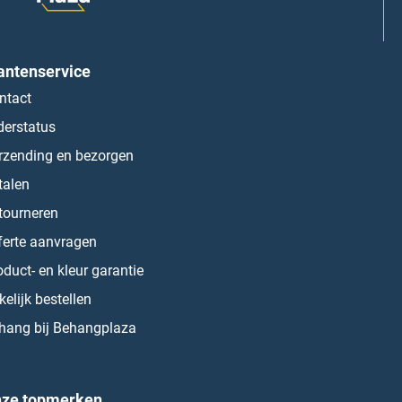
antenservice
ntact
derstatus
rzending en bezorgen
talen
tourneren
ferte aanvragen
oduct- en kleur garantie
kelijk bestellen
hang bij Behangplaza
ze topmerken