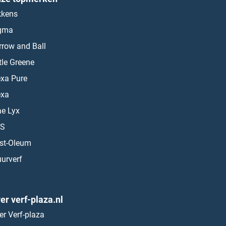
kkens
gma
rrow and Ball
ttle Greene
exa Pure
exa
ae Lyx
S
st-Oleum
urverf
er verf-plaza.nl
er Verf-plaza