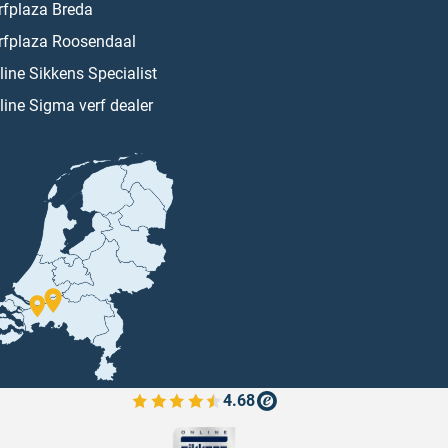
rfplaza Breda
rfplaza Roosendaal
line Sikkens Specialist
line Sigma verf dealer
4.68
Bekijk de verfplaza beoordelingen