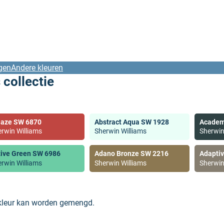
gen
Andere kleuren
 collectie
laze SW 6870
Abstract Aqua SW 1928
Academ
rwin Williams
Sherwin Williams
Sherwin
tive Green SW 6986
Adano Bronze SW 2216
Adapti
rwin Williams
Sherwin Williams
Sherwin
 kleur kan worden gemengd.