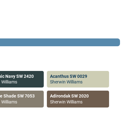
ic Navy SW 2420
Acanthus SW 0029
 Williams
Sherwin Williams
ve Shade SW 7053
Adirondak SW 2020
 Williams
Sherwin Williams