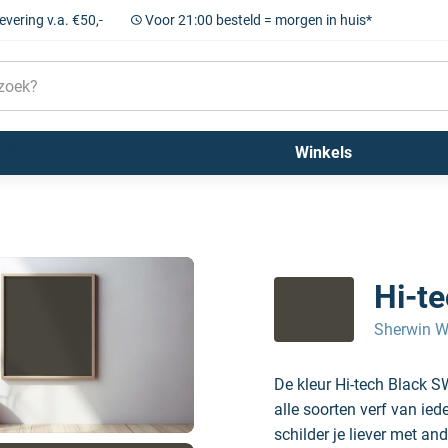
levering v.a. €50,-
Voor 21:00 besteld = morgen in huis*
Sigma
Farrow and Ball
Kleuren
Winkels
Hi-t
Sherwin W
De kleur Hi-tech Black 
alle soorten verf van ie
schilder je liever met and