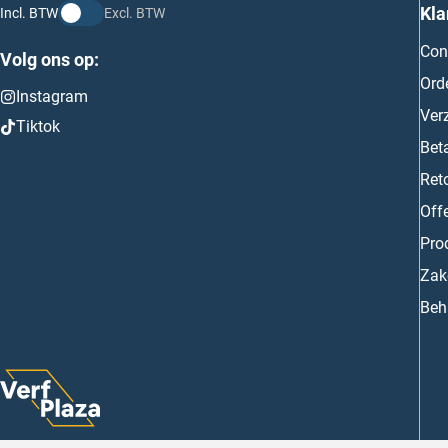
Kla
Incl. BTW
Excl. BTW
Con
Volg ons op:
Ord
Instagram
Ver
Tiktok
Bet
Ret
Off
Prod
Zake
Beh