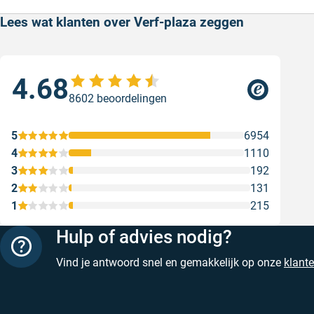
Lees wat klanten over Verf-plaza zeggen
4.68
Sne
8602 beoordelingen
Snel
Ges
5
6954
4
1110
3
192
2
131
1
215
Hulp of advies nodig?
Vind je antwoord snel en gemakkelijk op onze
klant