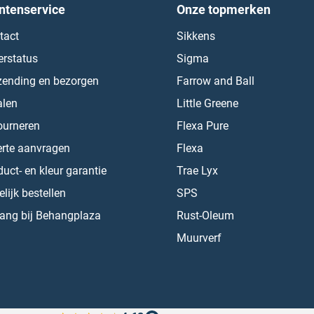
ntenservice
Onze topmerken
tact
Sikkens
erstatus
Sigma
zending en bezorgen
Farrow and Ball
alen
Little Greene
ourneren
Flexa Pure
erte aanvragen
Flexa
uct- en kleur garantie
Trae Lyx
lijk bestellen
SPS
ang bij Behangplaza
Rust-Oleum
Muurverf