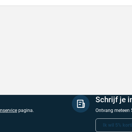
lle levering
Keurig
le levering!
Goed verpakt, sne
chreven door Nancy K. op 7 augustus 2026
Geschreven door O
Schrijf je 
enservice
pagina.
Ontvang meteen 5
Ik wil 5% kort