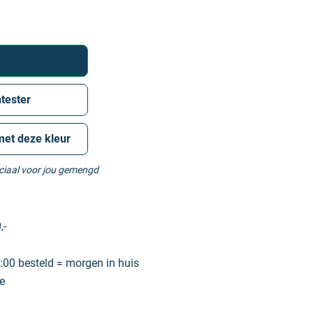
tester
met deze kleur
eciaal voor jou gemengd
,-
00 besteld = morgen in huis
e