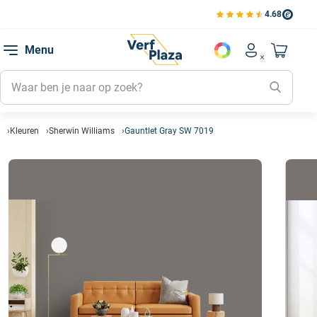
4.68
Bekijk de verfplaza beoord
Mijn be
Menu
Mijn pa
Account men
Naar mi
Mijn kl
Mijn g
Inlogge
Kleuren
Sherwin Williams
Gauntlet Gray SW 7019