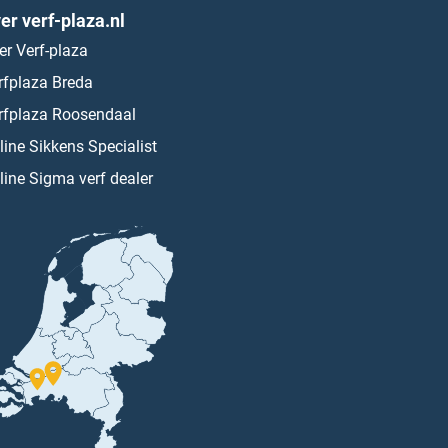
er verf-plaza.nl
er Verf-plaza
rfplaza Breda
rfplaza Roosendaal
line Sikkens Specialist
line Sigma verf dealer