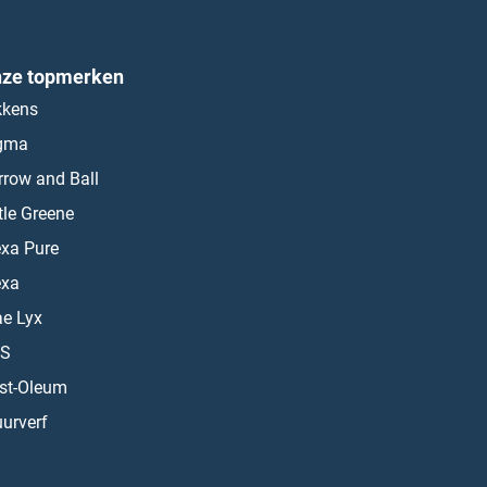
ze topmerken
kkens
gma
rrow and Ball
ttle Greene
exa Pure
exa
ae Lyx
S
st-Oleum
urverf