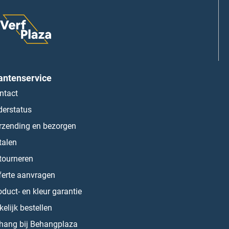
antenservice
ntact
derstatus
rzending en bezorgen
talen
tourneren
ferte aanvragen
oduct- en kleur garantie
kelijk bestellen
hang bij Behangplaza