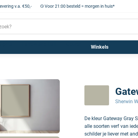
levering v.a. €50,-
Voor 21:00 besteld = morgen in huis*
Sigma
Farrow and Ball
Kleuren
Winkels
Gate
Sherwin W
De kleur Gateway Gray S
alle soorten verf van ie
schilder je liever met and