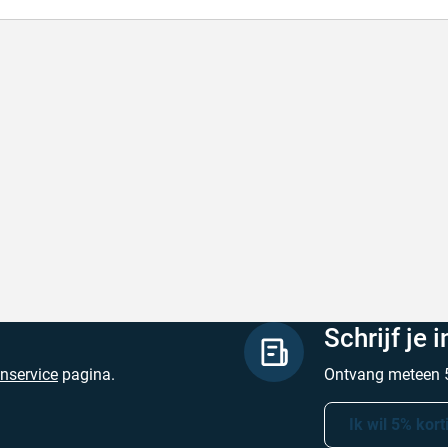
l en correct bezorgd
Prima verpakt e
l en correct bezorgd
Prima verpakt en
hreven door Heleen W. op 6 augustus 2026
Geschreven door Pa
Schrijf je 
enservice
pagina.
Ontvang meteen 5
Ik wil 5% kort