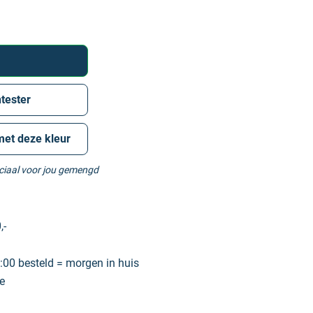
tester
met deze kleur
eciaal voor jou gemengd
,-
00 besteld = morgen in huis
e