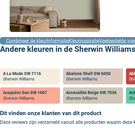
Combineer de kleur
Informatie
Kleurinspiratie
Veelgestelde vra
Andere kleuren in de Sherwin Williams
A La Mode SW 7116
Abalone Shell SW 6050
Ab
Sherwin Williams
Sherwin Williams
She
Acapulco Sun SW 1607
Accessible Beige SW 7036
Ac
Sherwin Williams
Sherwin Williams
She
Dit vinden onze klanten van dit product
Deze reviews zijn verzameld vanuit alle producten waarin deze