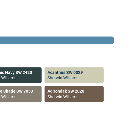
ic Navy SW 2420
Acanthus SW 0029
 Williams
Sherwin Williams
ve Shade SW 7053
Adirondak SW 2020
 Williams
Sherwin Williams