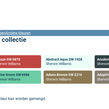
gen
Andere kleuren
 collectie
laze SW 6870
Abstract Aqua SW 1928
Academ
rwin Williams
Sherwin Williams
Sherwin
tive Green SW 6986
Adano Bronze SW 2216
Adapti
rwin Williams
Sherwin Williams
Sherwin
 kleur kan worden gemengd.