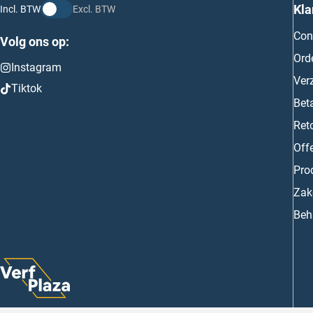
Kla
Incl. BTW
Excl. BTW
Con
Volg ons op:
Ord
Instagram
Ver
Tiktok
Bet
Ret
Off
Prod
Zake
Beh