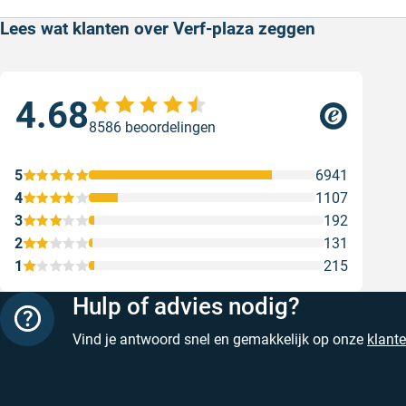
Lees wat klanten over Verf-plaza zeggen
4.68
Sne
8586 beoordelingen
Sne
Gesc
5
6941
4
1107
3
192
2
131
1
215
Hulp of advies nodig?
Vind je antwoord snel en gemakkelijk op onze
klant