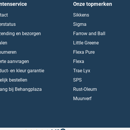
ntenservice
Onze topmerken
tact
Sikkens
erstatus
Sigma
zending en bezorgen
Farrow and Ball
alen
Little Greene
ourneren
Flexa Pure
erte aanvragen
Flexa
uct- en kleur garantie
Trae Lyx
lijk bestellen
SPS
ang bij Behangplaza
Rust-Oleum
Muurverf