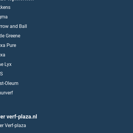
kkens
gma
rrow and Ball
ttle Greene
exa Pure
exa
ae Lyx
S
st-Oleum
urverf
er verf-plaza.nl
er Verf-plaza