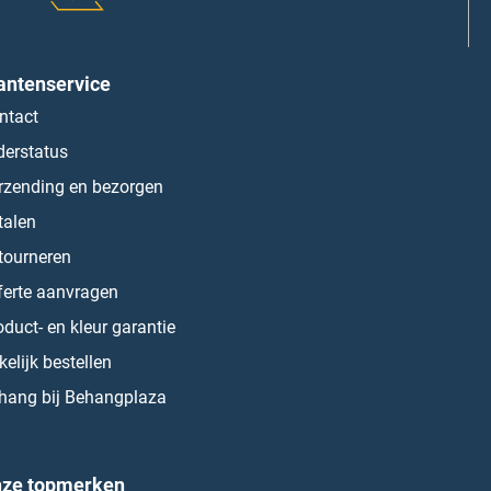
antenservice
ntact
derstatus
rzending en bezorgen
talen
tourneren
ferte aanvragen
oduct- en kleur garantie
kelijk bestellen
hang bij Behangplaza
ze topmerken