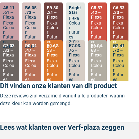
A5.11
B6.05
B9.30
Bright
C5.57
C6.53
.61 –
.73 –
.21 –
Star
.42 –
.33 –
Flexa
Flexa
Flexa
Flexa
Flexa
Flexa
Flexa
Flexa
Flexa
Colou
Flexa
Flexa
Colou
Colou
Colou
r
Colou
Colou
r
r
r
Futur
r
r
Futur
Futur
Futur
es
Futur
Futur
es
es
es
2019
es
es
C7.03
D0.34
E0.62.
E7.03.
F6.04.
G2.41
2019
2019
2019
2019
2019
.33 –
.47 –
53 –
76 –
63 –
.72 –
Flexa
Flexa
Flexa
Flexa
Flexa
Flexa
Flexa
Flexa
Flexa
Flexa
Flexa
Flexa
Colou
Colou
Colou
Colou
Colou
Colou
r
r
r
r
r
r
Futur
Futur
Futur
Futur
Futur
Futur
es
es
es
es
es
es
2019
2019
2019
2019
2019
2019
Dit vinden onze klanten van dit product
Deze reviews zijn verzameld vanuit alle producten waarin
deze kleur kan worden gemengd.
Lees wat klanten over Verf-plaza zeggen