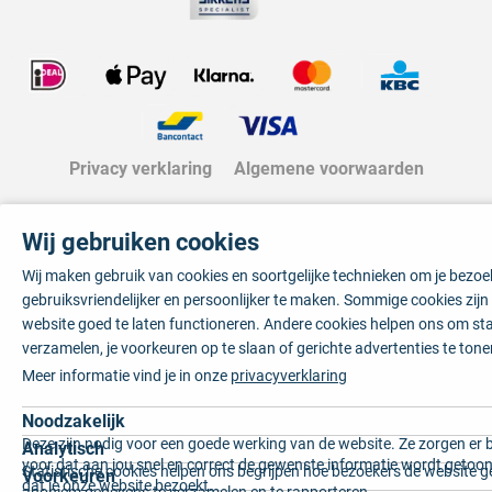
Privacy verklaring
Algemene voorwaarden
Wij gebruiken cookies
Wij maken gebruik van cookies en soortgelijke technieken om je bezo
gebruiksvriendelijker en persoonlijker te maken. Sommige cookies zij
website goed te laten functioneren. Andere cookies helpen ons om sta
verzamelen, je voorkeuren op te slaan of gerichte advertenties te tone
Meer informatie vind je in onze
privacyverklaring
Noodzakelijk
Deze zijn nodig voor een goede werking van de website. Ze zorgen er 
Analytisch
voor dat aan jou snel en correct de gewenste informatie wordt getoon
Statistische cookies helpen ons begrijpen hoe bezoekers de website g
Voorkeuren
dat je onze website bezoekt.
anoniem gegevens te verzamelen en te rapporteren.