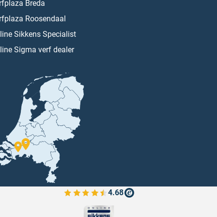
rfplaza Breda
rfplaza Roosendaal
line Sikkens Specialist
line Sigma verf dealer
4.68
Bekijk de verfplaza beoordelingen